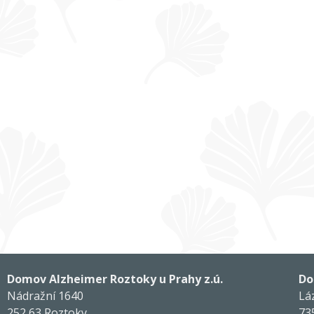
Domov Alzheimer Roztoky u Prahy z.ú.
Do
Nádražní 1640
Lá
252 63 Roztoky
73