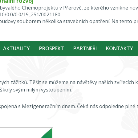
nální rozvoj
ktu bývalého Chemoprojektu v Přerově, ze kterého vznikne n
.10/0.0/0.0/19_251/0021180.
i budovy souborem několika stavebních opatření. Na tento p
AKTUALITY
PROSPEKT
PARTNEŘI
KONTAKTY
h zážitků. Těšit se můžeme na návštěvy našich zvířecích ka
 školy svým milým vystoupením.
in spojená s Mezigeneračním dnem. Čeká nás odpoledne plné 