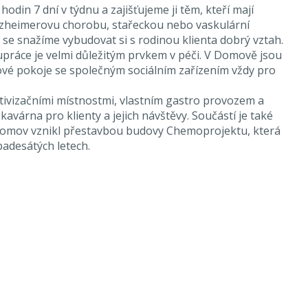
odin 7 dní v týdnu a zajišťujeme ji těm, kteří mají
zheimerovu chorobu, stařeckou nebo vaskulární
se snažíme vybudovat si s rodinou klienta dobrý vztah.
práce je velmi důležitým prvkem v péči. V Domově jsou
ové pokoje se společným sociálním zařízením vždy pro
tivizačními místnostmi, vlastním gastro provozem a
 kavárna pro klienty a jejich návštěvy. Součástí je také
Domov vznikl přestavbou budovy Chemoprojektu, která
padesátých letech.