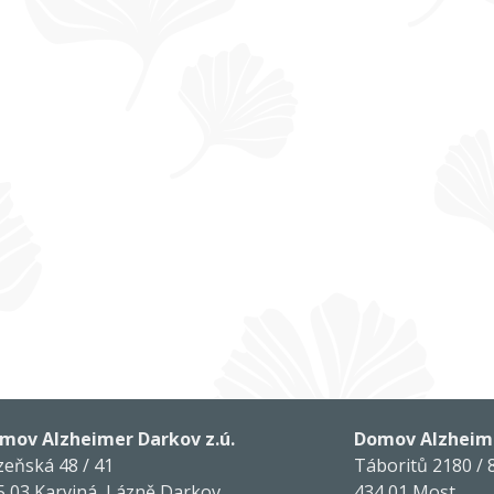
mov Alzheimer Darkov z.ú.
Domov Alzheime
zeňská 48 / 41
Táboritů 2180 / 
5 03 Karviná, Lázně Darkov
434 01 Most