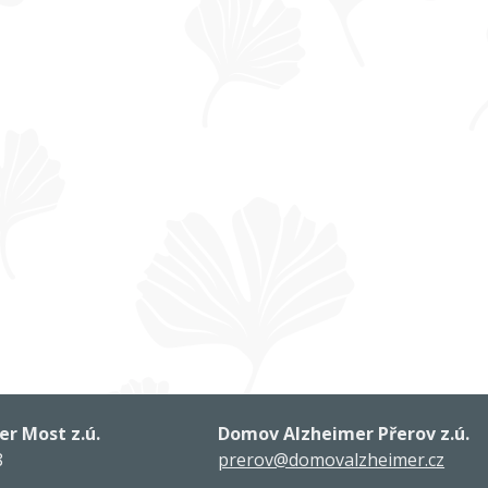
r Most z.ú.
Domov Alzheimer Přerov z.ú.
8
prerov@domovalzheimer.cz