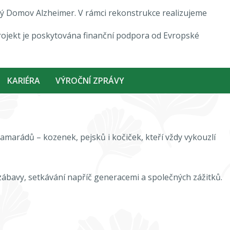
ový Domov Alzheimer. V rámci rekonstrukce realizujeme
rojekt je poskytována finanční podpora od Evropské
KARIÉRA
VÝROČNÍ ZPRÁVY
marádů – kozenek, pejsků i kočiček, kteří vždy vykouzlí
zábavy, setkávání napříč generacemi a společných zážitků.