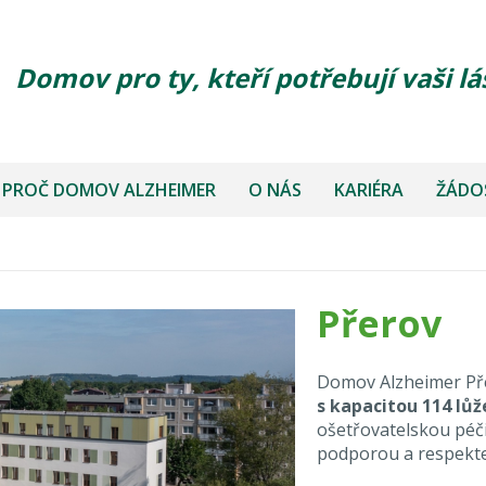
Domov pro ty, kteří potřebují vaši lá
PROČ DOMOV ALZHEIMER
O NÁS
KARIÉRA
ŽÁDOS
Přerov
Domov Alzheimer Př
s kapacitou 114 lůž
ošetřovatelskou péči
podporou a respektem