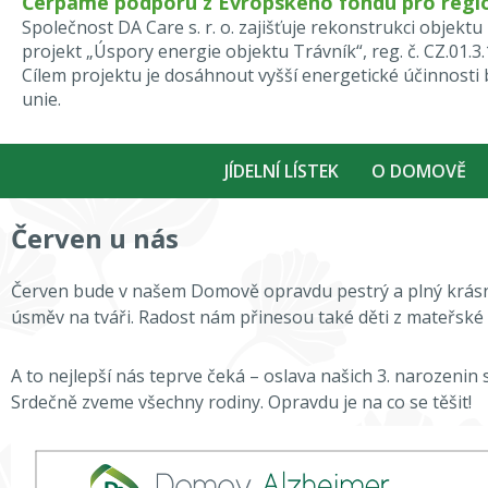
Čerpáme podporu z Evropského fondu pro regio
Společnost DA Care s. r. o. zajišťuje rekonstrukci obje
projekt „Úspory energie objektu Trávník“, reg. č. CZ.01.3
Cílem projektu je dosáhnout vyšší energetické účinnost
unie.
JÍDELNÍ LÍSTEK
O DOMOVĚ
Červen u nás
Červen bude v našem Domově opravdu pestrý a plný krásnýc
úsměv na tváři. Radost nám přinesou také děti z mateřské
A to nejlepší nás teprve čeká – oslava našich 3. narozen
Srdečně zveme všechny rodiny. Opravdu je na co se těšit!