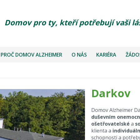
Domov pro ty, kteří potřebují vaši lá
PROČ DOMOV ALZHEIMER
O NÁS
KARIÉRA
ŽÁDOS
Darkov
Domov Alzheimer Da
duševním onemoc
ošetřovatelské
a
s
klienta a
individuáln
schopnosti a potřeb