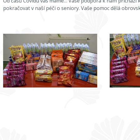
Od časů Covidu vás máme… Vaše podpora k nám přichází ka
pokračovat v naší péči o seniory. Vaše pomoc dělá obrovský