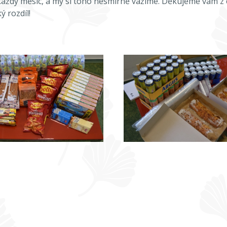
ždý měsíc, a my si toho nesmírně vážíme. Děkujeme vám z c
 rozdíl!