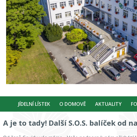
JÍDELNÍ LÍSTEK
O DOMOVĚ
AKTUALITY
FO
A je to tady! Další S.O.S. balíček od