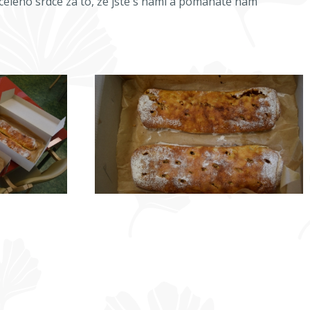
elého srdce za to, že jste s námi a pomáháte nám