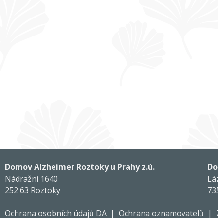
Domov Alzheimer Roztoky u Prahy z.ú.
Do
Nádražní 1640
Lá
252 63 Roztoky
73
Ochrana osobních údajů DA
|
Ochrana oznamovatelů
|