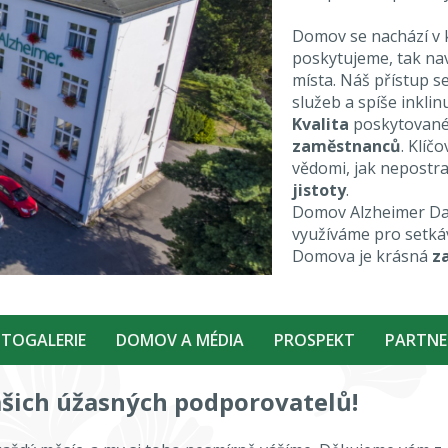
Domov se nachází v 
poskytujeme, tak nav
místa. Náš přístup s
služeb a spíše inklin
Kvalita
poskytované
zaměstnanců
. Klíč
vědomi, jak nepostra
jistoty
.
Domov Alzheimer Da
využíváme pro setkáv
Domova je krásná
z
TOGALERIE
DOMOV A MÉDIA
PROSPEKT
PARTNE
 našich úžasných podporovatelů!