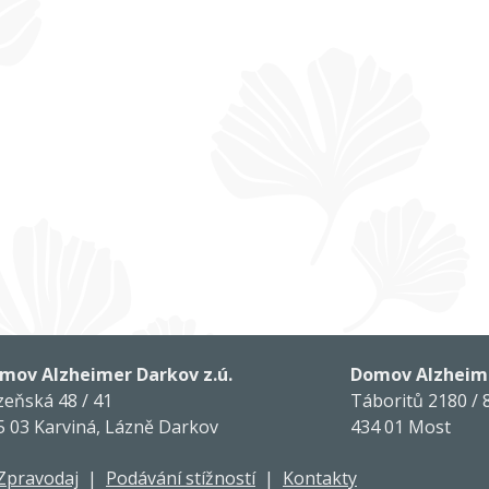
mov Alzheimer Darkov z.ú.
Domov Alzheime
zeňská 48 / 41
Táboritů 2180 / 
5 03 Karviná, Lázně Darkov
434 01 Most
Zpravodaj
|
Podávání stížností
|
Kontakty