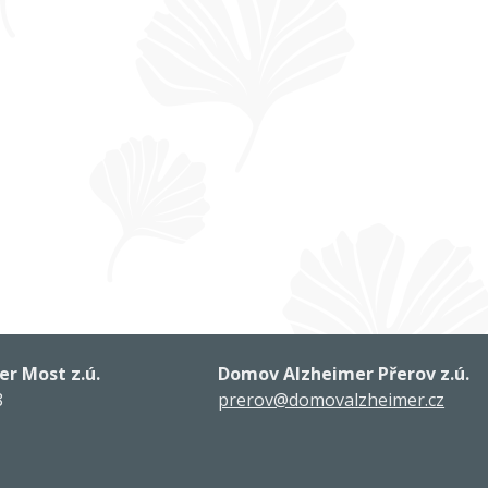
r Most z.ú.
Domov Alzheimer Přerov z.ú.
8
prerov@domovalzheimer.cz