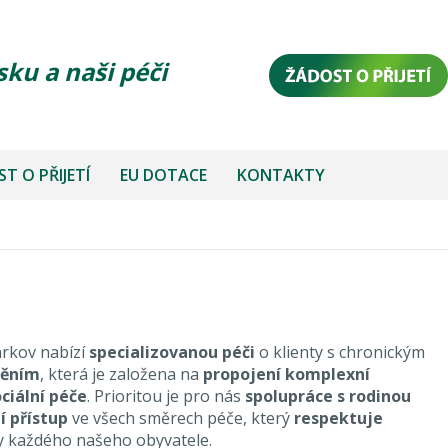
sku a naši péči
T O PŘIJETÍ
EU DOTACE
KONTAKTY
rkov nabízí
specializovanou péči
o klienty s chronickým
něním
, která je založena na
propojení komplexní
ociální péče
. Prioritou je pro nás
spolupráce s rodinou
í přístup
ve všech směrech péče, který
respektuje
y každého našeho obyvatele.