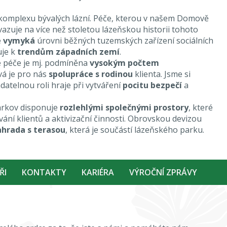
komplexu bývalých lázní. Péče, kterou v našem Domově
azuje na více než stoletou lázeňskou historii tohoto
e
vymyká
úrovni běžných tuzemských zařízení sociálních
uje k
trendům západních zemí
.
 péče je mj. podmíněna
vysokým počtem
ová je pro nás
spolupráce s rodinou
klienta. Jsme si
datelnou roli hraje při vytváření
pocitu bezpečí
a
rkov disponuje
rozlehlými společnými prostory
, které
ání klientů a aktivizační činnosti. Obrovskou devizou
ahrada s terasou
, která je součástí lázeňského parku.
ŘI
KONTAKTY
KARIÉRA
VÝROČNÍ ZPRÁVY