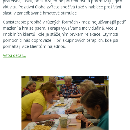
přátelství, lásku, pocit vzájemné potřebnosti a povzbuzují jejich
aktivitu. Pozitivní úloha zvířete spočívá také v nabídce prožívání
slasti v zanedbávané hmatové stimulaci.
Canisterapie probíhá v různých formách - mezi nejužívanější patří
mazlení a hra se psem. Terapii využíváme individuálně. Více u
imobilních klientů, kde je stěžejním prvkem relaxace. Čtyřnozí
pomocníci nás doprovázejí i při skupinových terapiích, kde psi
pomáhají více klientům najednou.
Větší detail...