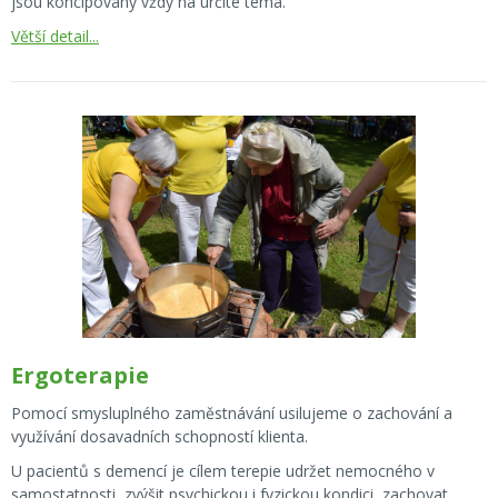
jsou koncipovány vždy na určité téma.
Větší detail...
Ergoterapie
Pomocí smysluplného zaměstnávání usilujeme o zachování a
využívání dosavadních schopností klienta.
U pacientů s demencí je cílem terepie udržet nemocného v
samostatnosti, zvýšit psychickou i fyzickou kondici, zachovat