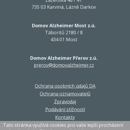
Lázeňská 48 / 41
735 03 Karviná, Lázně Darkov
Domov Alzheimer Most z.ú.
Táboritů 2180 / 8
434 01 Most
Domov Alzheimer Přerov z.ú.
prerov@domovalzheimer.cz
Ochrana osobních údajů DA
Ochrana oznamovatelů
Zpravodaj
Podávání stížností
Kontakty
Tato stránka využívá cookies pro vaše lepší procházení