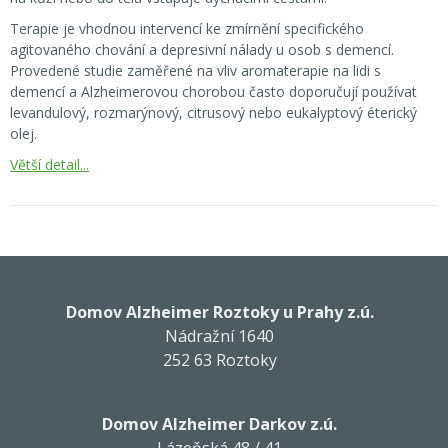
Terapie je vhodnou intervencí ke zmírnění specifického
agitovaného chování a depresivní nálady u osob s demencí.
Provedené studie zaměřené na vliv aromaterapie na lidi s
demencí a Alzheimerovou chorobou často doporučují používat
levandulový, rozmarýnový, citrusový nebo eukalyptový éterický
olej.
Větší detail...
Domov Alzheimer Roztoky u Prahy z.ú.
Nádražní 1640
252 63 Roztoky
Domov Alzheimer Darkov z.ú.