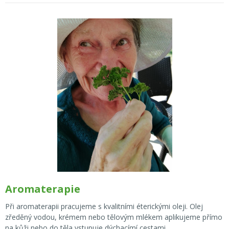
Aromaterapie
Při aromaterapii pracujeme s kvalitními éterickými oleji. Olej
zředěný vodou, krémem nebo tělovým mlékem aplikujeme přímo
na kůži nebo do těla vstupuje dýchacímí cestami.