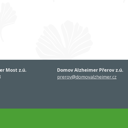
r Most z.ú.
Domov Alzheimer Přerov z.ú.
8
prerov@domovalzheimer.cz