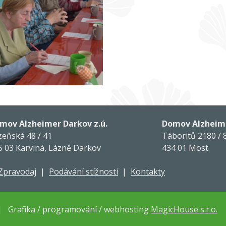
mov Alzheimer Darkov z.ú.
Domov Alzheime
zeňská 48 / 41
Táboritů 2180 / 
5 03 Karviná, Lázně Darkov
434 01 Most
Zpravodaj
|
Podávání stížností
|
Kontakty
| Grafika / programování / webhosting
MagicHouse s.r.o.