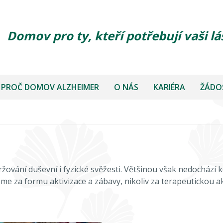
Domov pro ty, kteří potřebují vaši lá
PROČ DOMOV ALZHEIMER
O NÁS
KARIÉRA
ŽÁDOS
ržování duševní i fyzické svěžesti. Většinou však nedochází 
e za formu aktivizace a zábavy, nikoliv za terapeutickou ak