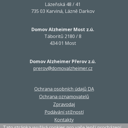
Lázeňská 48 / 41
735 03 Karviná, Lázně Darkov
Domov Alzheimer Most z.ú.
Táboritů 2180 / 8
434 01 Most
Domov Alzheimer Přerov z.ú.
prerov@domovalzheimer.cz
Ochrana osobních údajů DA
Ochrana oznamovatelů
Zpravodaj
Podávání stížností
Kontakty
Tato stránka využívá cookies pro vaše lepší procházení