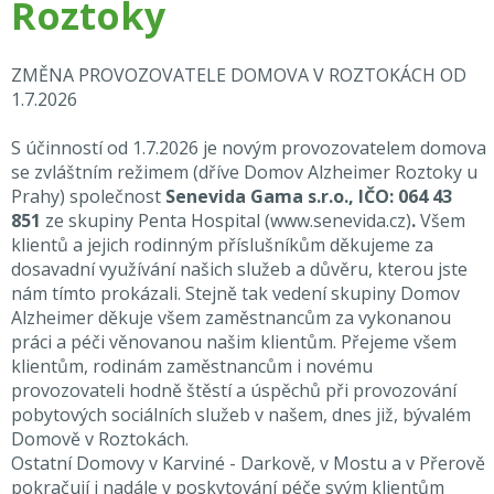
Roztoky
ZMĚNA PROVOZOVATELE DOMOVA V ROZTOKÁCH OD
1.7.2026
S účinností od 1.7.2026 je novým provozovatelem domova
se zvláštním režimem (dříve Domov Alzheimer Roztoky u
Prahy) společnost
Senevida Gama s.r.o., IČO: 064 43
851
ze skupiny Penta Hospital
(
www.senevida.cz
)
.
Všem
klientů a jejich rodinným příslušníkům děkujeme za
dosavadní využívání našich služeb a důvěru, kterou jste
nám tímto prokázali. Stejně tak vedení skupiny Domov
Alzheimer děkuje všem zaměstnancům za vykonanou
práci a péči věnovanou našim klientům. Přejeme všem
klientům, rodinám zaměstnancům i novému
provozovateli hodně štěstí a úspěchů při provozování
pobytových sociálních služeb v našem, dnes již, bývalém
Domově v Roztokách.
Ostatní Domovy v Karviné - Darkově, v Mostu a v Přerově
pokračují i nadále v poskytování péče svým klientům