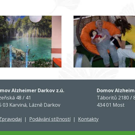
mov Alzheimer Darkov z.ú.
Domov Alzheime
zeňská 48 / 41
Táboritů 2180 / 
5 03 Karviná, Lázně Darkov
434 01 Most
Zpravodaj
|
Podávání stížností
|
Kontakty