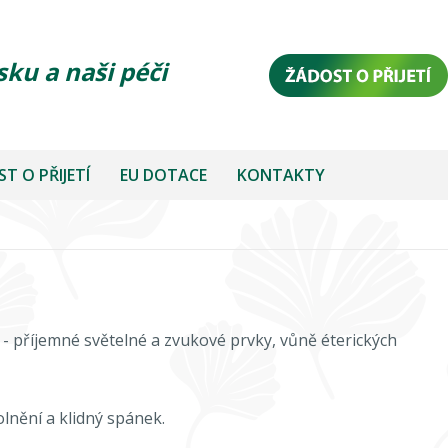
sku a naši péči
T O PŘIJETÍ
EU DOTACE
KONTAKTY
í - příjemné světelné a zvukové prvky, vůně éterických
olnění a klidný spánek.