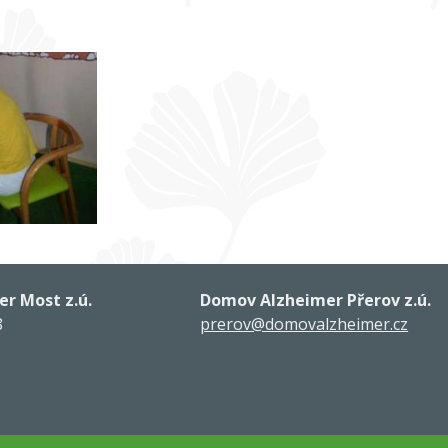
r Most z.ú.
Domov Alzheimer Přerov z.ú.
8
prerov@domovalzheimer.cz