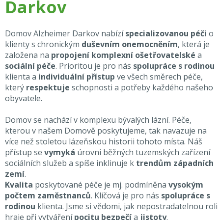
Darkov
Domov Alzheimer Darkov nabízí
specializovanou péči
o
klienty s chronickým
duševním onemocněním
, která je
založena na
propojení komplexní ošetřovatelské
a
sociální péče
. Prioritou je pro nás
spolupráce s rodinou
klienta a
individuální přístup
ve všech směrech péče,
který
respektuje
schopnosti a potřeby každého našeho
obyvatele.
Domov se nachází v komplexu bývalých lázní. Péče,
kterou v našem Domově poskytujeme, tak navazuje na
více než stoletou lázeňskou historii tohoto místa. Náš
přístup se
vymyká
úrovni běžných tuzemských zařízení
sociálních služeb a spíše inklinuje k
trendům západních
zemí
.
Kvalita
poskytované péče je mj. podmíněna
vysokým
počtem zaměstnanců
. Klíčová je pro nás
spolupráce s
rodinou
klienta. Jsme si vědomi, jak nepostradatelnou roli
hraje při vytváření
pocitu bezpečí
a
jistoty
.