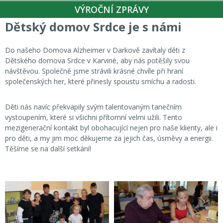
VÝROČNÍ ZPRÁVY
Dětský domov Srdce je s námi
Do našeho Domova Alzheimer v Darkově zavítaly děti z
Dětského domova Srdce v Karviné, aby nás potěšily svou
návštěvou. Společně jsme strávili krásné chvíle při hraní
společenských her, které přinesly spoustu smíchu a radosti.
Děti nás navíc překvapily svým talentovaným tanečním
vystoupením, které si všichni přítomní velmi užili. Tento
mezigenerační kontakt byl obohacující nejen pro naše klienty, ale i
pro děti, a my jim moc děkujeme za jejich čas, úsměvy a energii.
Těšíme se na další setkání!