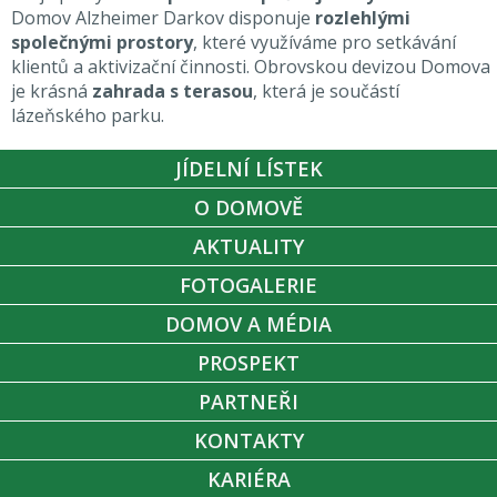
Domov Alzheimer Darkov disponuje
rozlehlými
společnými prostory
, které využíváme pro setkávání
klientů a aktivizační činnosti. Obrovskou devizou Domova
je krásná
zahrada s terasou
, která je součástí
lázeňského parku.
JÍDELNÍ LÍSTEK
O DOMOVĚ
AKTUALITY
FOTOGALERIE
DOMOV A MÉDIA
PROSPEKT
PARTNEŘI
KONTAKTY
KARIÉRA