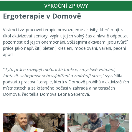
VÝROČNÍ ZPRÁVY
Ergoterapie v Domově
V rámci tzv. pracovní terapie provozujeme aktivity, které mají za
úkol aktivizovat seniory, vyplnit jejich volný čas a hlavně odpoutat
pozornost od jejich onemocnění. Stěžejními aktivitami jsou tvůrčí
práce jako např. šití, pletení, kreslení, modelování, vaření, pečení
apod.
"
Tyto práce rozvíjejí motorické funkce, smyslové vnímání,
fantazii, schopnost sebevyjádření a zmírňují stres
,“ vysvětlila
podstatu pracovní terapie, která v Domově probíhá v aktivizačních
místnostech a za krásného počasí v zahradě a na terasách
Domova, ředitelka Domova Leona Seberová.