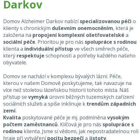
Darkov
Domov Alzheimer Darkov nabízí
specializovanou péči
o
klienty s chronickým
duševním onemocněním
, která je
založena na
propojení komplexní ošetřovatelské
a
sociální péče
. Prioritou je pro nás
spolupráce s rodinou
klienta a
individuální přístup
ve všech směrech péče,
který
respektuje
schopnosti a potřeby každého našeho
obyvatele.
Domov se nachází v komplexu bývalých lázní. Péče,
kterou v našem Domově poskytujeme, tak navazuje na
více než stoletou lázeňskou historii tohoto místa. Náš
přístup se
vymyká
úrovni běžných tuzemských zařízení
sociálních služeb a spíše inklinuje k
trendům západních
zemí
.
Kvalita
poskytované péče je mj. podmíněna
vysokým
počtem zaměstnanců
. Klíčová je pro nás
spolupráce s
rodinou
klienta. Jsme si vědomi, jak nepostradatelnou roli
hraje při vytváření
pocitu bezpečí
a
jistoty
.