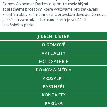
Domov Alzheimer Darkov disponuje
rozlehlými
společnými prostory
, které využíváme pro setkávání
klientů a aktivizační činnosti. Obrovskou devizou Domova
je krásná
zahrada s terasou
, která je součástí
lázeňského parku.
JÍDELNÍ LÍSTEK
O DOMOVĚ
AKTUALITY
FOTOGALERIE
DOMOV A MÉDIA
PROSPEKT
PARTNEŘI
KONTAKTY
KARIÉRA