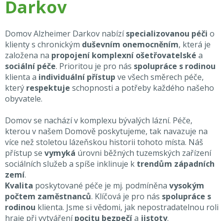
Darkov
Domov Alzheimer Darkov nabízí
specializovanou péči
o
klienty s chronickým
duševním onemocněním
, která je
založena na
propojení komplexní ošetřovatelské
a
sociální péče
. Prioritou je pro nás
spolupráce s rodinou
klienta a
individuální přístup
ve všech směrech péče,
který
respektuje
schopnosti a potřeby každého našeho
obyvatele.
Domov se nachází v komplexu bývalých lázní. Péče,
kterou v našem Domově poskytujeme, tak navazuje na
více než stoletou lázeňskou historii tohoto místa. Náš
přístup se
vymyká
úrovni běžných tuzemských zařízení
sociálních služeb a spíše inklinuje k
trendům západních
zemí
.
Kvalita
poskytované péče je mj. podmíněna
vysokým
počtem zaměstnanců
. Klíčová je pro nás
spolupráce s
rodinou
klienta. Jsme si vědomi, jak nepostradatelnou roli
hraje při vytváření
pocitu bezpečí
a
jistoty
.