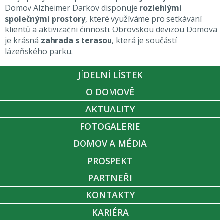
Domov Alzheimer Darkov disponuje
rozlehlými
společnými prostory
, které využíváme pro setkávání
klientů a aktivizační činnosti. Obrovskou devizou Domova
je krásná
zahrada s terasou
, která je součástí
lázeňského parku.
JÍDELNÍ LÍSTEK
O DOMOVĚ
AKTUALITY
FOTOGALERIE
DOMOV A MÉDIA
PROSPEKT
PARTNEŘI
KONTAKTY
KARIÉRA