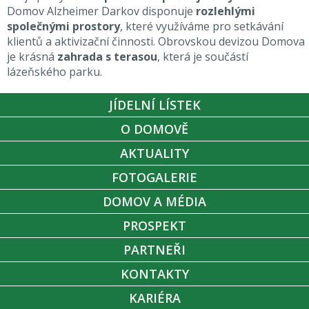
Domov Alzheimer Darkov disponuje
rozlehlými
společnými prostory
, které využíváme pro setkávání
klientů a aktivizační činnosti. Obrovskou devizou Domova
je krásná
zahrada s terasou
, která je součástí
lázeňského parku.
JÍDELNÍ LÍSTEK
O DOMOVĚ
AKTUALITY
FOTOGALERIE
DOMOV A MÉDIA
PROSPEKT
PARTNEŘI
KONTAKTY
KARIÉRA