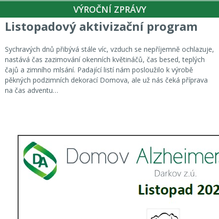
VÝROČNÍ ZPRÁVY
Listopadový aktivizační program
Sychravých dnů přibývá stále víc, vzduch se nepříjemně ochlazuje,
nastává čas zazimování okenních květináčů, čas besed, teplých
čajů a zimního mlsání. Padající listí nám posloužilo k výrobě
pěkných podzimních dekorací Domova, ale už nás čeká příprava
na čas adventu…