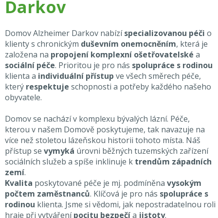
Darkov
Domov Alzheimer Darkov nabízí
specializovanou péči
o
klienty s chronickým
duševním onemocněním
, která je
založena na
propojení komplexní ošetřovatelské
a
sociální péče
. Prioritou je pro nás
spolupráce s rodinou
klienta a
individuální přístup
ve všech směrech péče,
který
respektuje
schopnosti a potřeby každého našeho
obyvatele.
Domov se nachází v komplexu bývalých lázní. Péče,
kterou v našem Domově poskytujeme, tak navazuje na
více než stoletou lázeňskou historii tohoto místa. Náš
přístup se
vymyká
úrovni běžných tuzemských zařízení
sociálních služeb a spíše inklinuje k
trendům západních
zemí
.
Kvalita
poskytované péče je mj. podmíněna
vysokým
počtem zaměstnanců
. Klíčová je pro nás
spolupráce s
rodinou
klienta. Jsme si vědomi, jak nepostradatelnou roli
hraje při vytváření
pocitu bezpečí
a
jistoty
.