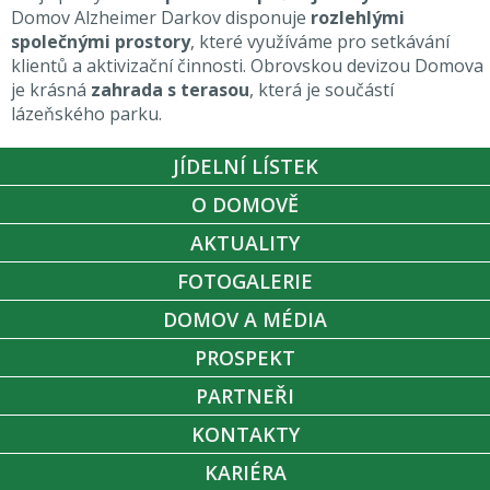
Domov Alzheimer Darkov disponuje
rozlehlými
společnými prostory
, které využíváme pro setkávání
klientů a aktivizační činnosti. Obrovskou devizou Domova
je krásná
zahrada s terasou
, která je součástí
lázeňského parku.
JÍDELNÍ LÍSTEK
O DOMOVĚ
AKTUALITY
FOTOGALERIE
DOMOV A MÉDIA
PROSPEKT
PARTNEŘI
KONTAKTY
KARIÉRA