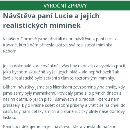
VÝROČNÍ ZPRÁVY
Návštěva paní Lucie a jejích
realistických miminek
V našem Domově jsme přivítali milou návštěvu – paní Lucii z
Karviné, která nám přinesla ukázat svá realistická miminka
Reborn.
Jejich dokonalé zpracování nás všechny okouzlilo a vyvolalo pocit,
jako bychom skutečně slyšeli jejich pláč – ale nepřicházel! Tak
živé a realistické bylo setkání s těmito roztomilými miminky.
Během návštěvy jsme si s klientkami zavzpomínaly na chvíle, kdy
jsme samy byly maminkami. Povídaly jsme si o prvních dnech s
našimi dětmi, o jejich pláči, úsměvech a o radosti, kterou nám
přinášely. Bylo krásné sdílet osobní příběhy a vrátit se na chvíli do
časů, kdy nám dětský smích a drobné ručičky plnily naše domovy
láskou.
Paní Lucii děkujeme za její návštěvu, která vnesla do našeho