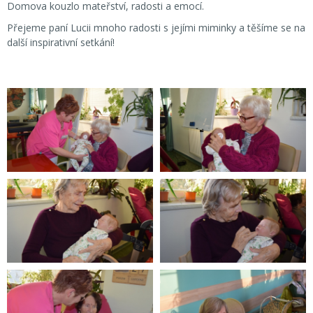
Domova kouzlo mateřství, radosti a emocí.
Přejeme paní Lucii mnoho radosti s jejími miminky a těšíme se na
další inspirativní setkání!