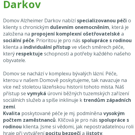
Darkov
Domov Alzheimer Darkov nabízí
specializovanou péči
o
klienty s chronickým
duševním onemocněním
, která je
založena na
propojení komplexní ošetřovatelské
a
sociální péče
. Prioritou je pro nás
spolupráce s rodinou
klienta a
individuální přístup
ve všech směrech péče,
který
respektuje
schopnosti a potřeby každého našeho
obyvatele.
Domov se nachází v komplexu bývalých lázní. Péče,
kterou v našem Domově poskytujeme, tak navazuje na
více než stoletou lázeňskou historii tohoto místa. Náš
přístup se
vymyká
úrovni běžných tuzemských zařízení
sociálních služeb a spíše inklinuje k
trendům západních
zemí
.
Kvalita
poskytované péče je mj. podmíněna
vysokým
počtem zaměstnanců
. Klíčová je pro nás
spolupráce s
rodinou
klienta. Jsme si vědomi, jak nepostradatelnou roli
hraje při vytváření
pocitu bezpečí
a
jistoty
.