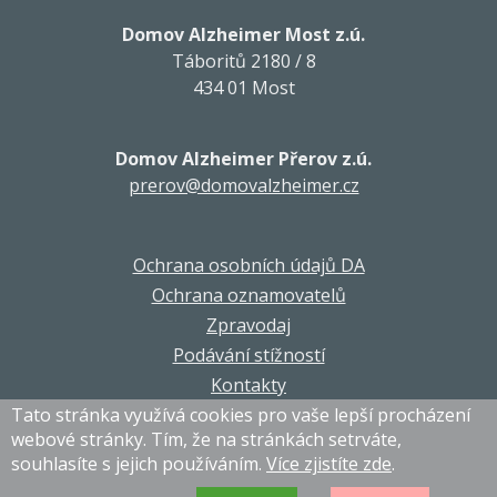
Domov Alzheimer Most z.ú.
Táboritů 2180 / 8
434 01 Most
Domov Alzheimer Přerov z.ú.
prerov@domovalzheimer.cz
Ochrana osobních údajů DA
Ochrana oznamovatelů
Zpravodaj
Podávání stížností
Kontakty
Tato stránka využívá cookies pro vaše lepší procházení
webové stránky. Tím, že na stránkách setrváte,
souhlasíte s jejich používáním.
Více zjistíte zde
.
© DA Corporation 2021-2026. Všechna práva vyhrazena.
Grafika a programování
MagicHouse s.r.o.