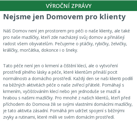
VÝROČNÍ ZPRÁVY
Nejsme jen Domovem pro klienty
Náš Domov není jen prostorem pro péči o naše klienty, ale také
pro naše mazlíčky, kteří zde nacházejí svůj domov a přinášejí
radost všem obyvatelům. Pečujeme o ptáčky, rybičky, želvičky,
králíčky, morčátka, dokonce i o šneky.
Tato péče není jen o krmení a čištění klecí, ale o vytvoření
prostředí plného lásky a péče, které klientům přináší pocit
normálnosti a domácího prostředí. Každý den se naši klienti podílí
na běžných aktivitách péče o naše zvířecí přátelé. Pomáhají s
krmením, vyčišťováním klecí nebo jen jednoduše se mazlí a
hrabou s našimi mazlíčky. Pro mnohé z našich klientů, kteří před
příchodem do Domova žili se svými vlastními domácími mazlíčky,
je tato aktivita zásadní. Pomáhá jim udržet spojení s běžnými
zvyky a rutinami, které měli ve svém domácím prostředí.