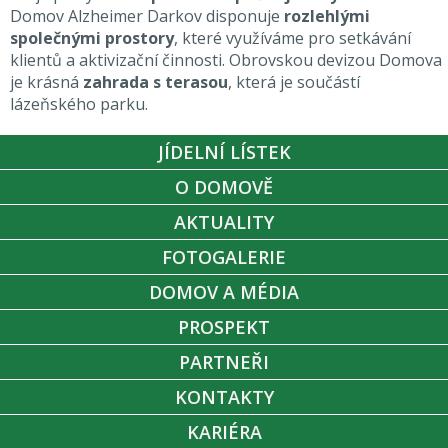
Domov Alzheimer Darkov disponuje
rozlehlými
společnými prostory
, které využíváme pro setkávání
klientů a aktivizační činnosti. Obrovskou devizou Domova
je krásná
zahrada s terasou
, která je součástí
lázeňského parku.
JÍDELNÍ LÍSTEK
O DOMOVĚ
AKTUALITY
FOTOGALERIE
DOMOV A MÉDIA
PROSPEKT
PARTNEŘI
KONTAKTY
KARIÉRA