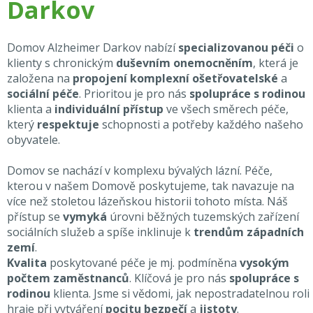
Darkov
Domov Alzheimer Darkov nabízí
specializovanou péči
o
klienty s chronickým
duševním onemocněním
, která je
založena na
propojení komplexní ošetřovatelské
a
sociální péče
. Prioritou je pro nás
spolupráce s rodinou
klienta a
individuální přístup
ve všech směrech péče,
který
respektuje
schopnosti a potřeby každého našeho
obyvatele.
Domov se nachází v komplexu bývalých lázní. Péče,
kterou v našem Domově poskytujeme, tak navazuje na
více než stoletou lázeňskou historii tohoto místa. Náš
přístup se
vymyká
úrovni běžných tuzemských zařízení
sociálních služeb a spíše inklinuje k
trendům západních
zemí
.
Kvalita
poskytované péče je mj. podmíněna
vysokým
počtem zaměstnanců
. Klíčová je pro nás
spolupráce s
rodinou
klienta. Jsme si vědomi, jak nepostradatelnou roli
hraje při vytváření
pocitu bezpečí
a
jistoty
.