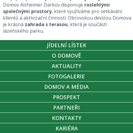
Domov Alzheimer Darkov disponuje
rozlehlými
společnými prostory
, které využíváme pro setkávání
klientů a aktivizační činnosti. Obrovskou devizou Domova
je krásná
zahrada s terasou
, která je součástí
lázeňského parku.
JÍDELNÍ LÍSTEK
O DOMOVĚ
AKTUALITY
FOTOGALERIE
DOMOV A MÉDIA
PROSPEKT
PARTNEŘI
KONTAKTY
KARIÉRA