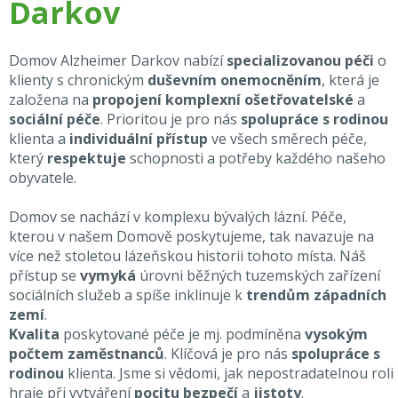
Darkov
Domov Alzheimer Darkov nabízí
specializovanou péči
o
klienty s chronickým
duševním onemocněním
, která je
založena na
propojení komplexní ošetřovatelské
a
sociální péče
. Prioritou je pro nás
spolupráce s rodinou
klienta a
individuální přístup
ve všech směrech péče,
který
respektuje
schopnosti a potřeby každého našeho
obyvatele.
Domov se nachází v komplexu bývalých lázní. Péče,
kterou v našem Domově poskytujeme, tak navazuje na
více než stoletou lázeňskou historii tohoto místa. Náš
přístup se
vymyká
úrovni běžných tuzemských zařízení
sociálních služeb a spíše inklinuje k
trendům západních
zemí
.
Kvalita
poskytované péče je mj. podmíněna
vysokým
počtem zaměstnanců
. Klíčová je pro nás
spolupráce s
rodinou
klienta. Jsme si vědomi, jak nepostradatelnou roli
hraje při vytváření
pocitu bezpečí
a
jistoty
.