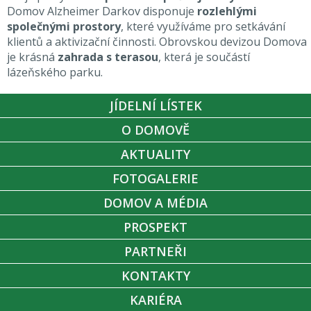
Domov Alzheimer Darkov disponuje
rozlehlými
společnými prostory
, které využíváme pro setkávání
klientů a aktivizační činnosti. Obrovskou devizou Domova
je krásná
zahrada s terasou
, která je součástí
lázeňského parku.
JÍDELNÍ LÍSTEK
O DOMOVĚ
AKTUALITY
FOTOGALERIE
DOMOV A MÉDIA
PROSPEKT
PARTNEŘI
KONTAKTY
KARIÉRA