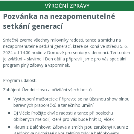
VÝROČNÍ ZPRÁVY
Pozvánka na nezapomenutelné
setkání generací
Srdečně zveme všechny milovníky radosti, tance a smíchu na
nezapomenutelné setkání generací, které se koná ve středu 5. 6.
2024 od 14:00 hodin v Domově pro seniory s demencí. Tento den
je zvláštní – slavíme i Den dětí a připravili jsme pro vás speciální
program plný zábavy a vzpomínek.
Program události:
Zahájení: Úvodní slovo a přivítání všech hostů.
Vystoupení mažoretek: Připravte se na úžasnou show plnou
barevných praporečků a tanečního umění.
DJ Vlček: Prožijte chvíle radosti a tance při poslechu
oblíbených melodií, které pro vás bude hrát DJ Vlček.
Klauni z Balónkova: Zábava a smích jsou zaručeny! Klauni z
Balónkova přicházejí s kouzelnými triky a balónkovými