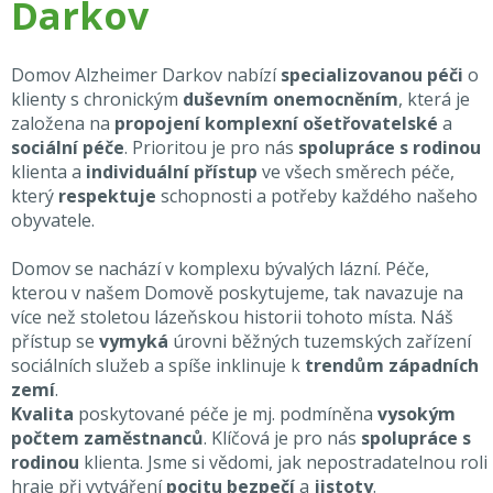
Darkov
Domov Alzheimer Darkov nabízí
specializovanou péči
o
klienty s chronickým
duševním onemocněním
, která je
založena na
propojení komplexní ošetřovatelské
a
sociální péče
. Prioritou je pro nás
spolupráce s rodinou
klienta a
individuální přístup
ve všech směrech péče,
který
respektuje
schopnosti a potřeby každého našeho
obyvatele.
Domov se nachází v komplexu bývalých lázní. Péče,
kterou v našem Domově poskytujeme, tak navazuje na
více než stoletou lázeňskou historii tohoto místa. Náš
přístup se
vymyká
úrovni běžných tuzemských zařízení
sociálních služeb a spíše inklinuje k
trendům západních
zemí
.
Kvalita
poskytované péče je mj. podmíněna
vysokým
počtem zaměstnanců
. Klíčová je pro nás
spolupráce s
rodinou
klienta. Jsme si vědomi, jak nepostradatelnou roli
hraje při vytváření
pocitu bezpečí
a
jistoty
.