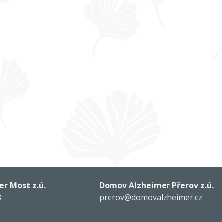
r Most z.ú.
Domov Alzheimer Přerov z.ú.
8
prerov@domovalzheimer.cz