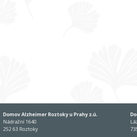
Domov Alzheimer Roztoky u Prahy z.ú.
Do
Nádražní 1640
Lá
252 63 Roztoky
73