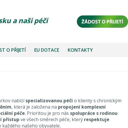
sku a naši péči
T O PŘIJETÍ
EU DOTACE
KONTAKTY
rkov nabízí
specializovanou péči
o klienty s chronickým
něním
, která je založena na
propojení komplexní
ociální péče
. Prioritou je pro nás
spolupráce s rodinou
í přístup
ve všech směrech péče, který
respektuje
y každého našeho obyvatele.