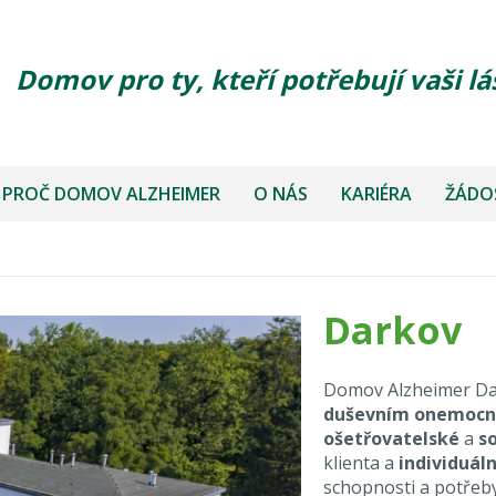
Domov pro ty, kteří potřebují vaši lá
PROČ DOMOV ALZHEIMER
O NÁS
KARIÉRA
ŽÁDOS
Darkov
Domov Alzheimer Da
duševním onemoc
ošetřovatelské
a
s
klienta a
individuáln
schopnosti a potřeb