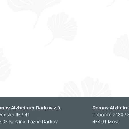
mov Alzheimer Darkov z.ú.
Domov Alzheime
zeňská 48 / 41
Táboritů 2180 / 
5 03 Karviná, Lázně Darkov
434 01 Most