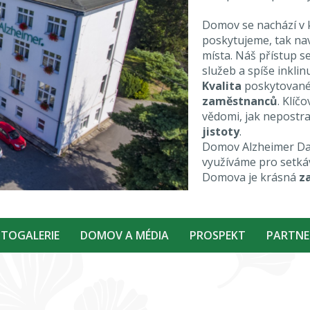
Domov se nachází v 
poskytujeme, tak nav
místa. Náš přístup s
služeb a spíše inklin
Kvalita
poskytované
zaměstnanců
. Klíč
vědomi, jak nepostra
jistoty
.
Domov Alzheimer Da
využíváme pro setkáv
Domova je krásná
z
TOGALERIE
DOMOV A MÉDIA
PROSPEKT
PARTNE