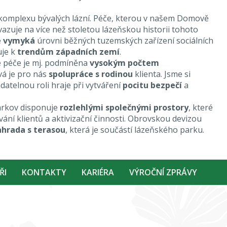
komplexu bývalých lázní. Péče, kterou v našem Domově
azuje na více než stoletou lázeňskou historii tohoto
e
vymyká
úrovni běžných tuzemských zařízení sociálních
uje k
trendům západních zemí
.
 péče je mj. podmíněna
vysokým počtem
ová je pro nás
spolupráce s rodinou
klienta. Jsme si
datelnou roli hraje při vytváření
pocitu bezpečí
a
rkov disponuje
rozlehlými společnými prostory
, které
ání klientů a aktivizační činnosti. Obrovskou devizou
ahrada s terasou
, která je součástí lázeňského parku.
ŘI
KONTAKTY
KARIÉRA
VÝROČNÍ ZPRÁVY