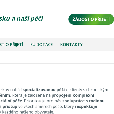
sku a naši péči
T O PŘIJETÍ
EU DOTACE
KONTAKTY
rkov nabízí
specializovanou péči
o klienty s chronickým
něním
, která je založena na
propojení komplexní
ociální péče
. Prioritou je pro nás
spolupráce s rodinou
í přístup
ve všech směrech péče, který
respektuje
y každého našeho obyvatele.