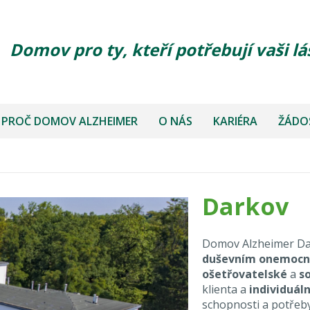
Domov pro ty, kteří potřebují vaši lá
PROČ DOMOV ALZHEIMER
O NÁS
KARIÉRA
ŽÁDOS
Darkov
Domov Alzheimer Da
duševním onemoc
ošetřovatelské
a
s
klienta a
individuáln
schopnosti a potřeb