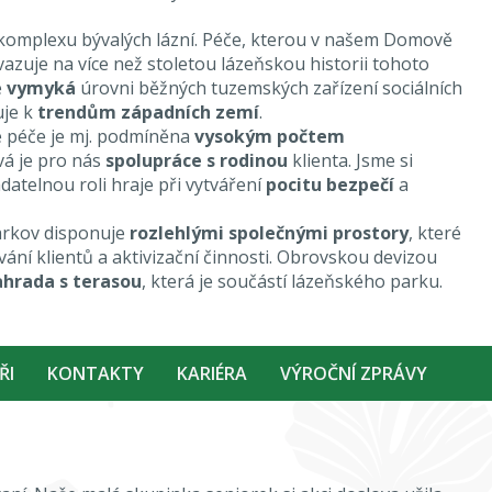
komplexu bývalých lázní. Péče, kterou v našem Domově
azuje na více než stoletou lázeňskou historii tohoto
e
vymyká
úrovni běžných tuzemských zařízení sociálních
uje k
trendům západních zemí
.
 péče je mj. podmíněna
vysokým počtem
ová je pro nás
spolupráce s rodinou
klienta. Jsme si
datelnou roli hraje při vytváření
pocitu bezpečí
a
rkov disponuje
rozlehlými společnými prostory
, které
ání klientů a aktivizační činnosti. Obrovskou devizou
ahrada s terasou
, která je součástí lázeňského parku.
ŘI
KONTAKTY
KARIÉRA
VÝROČNÍ ZPRÁVY