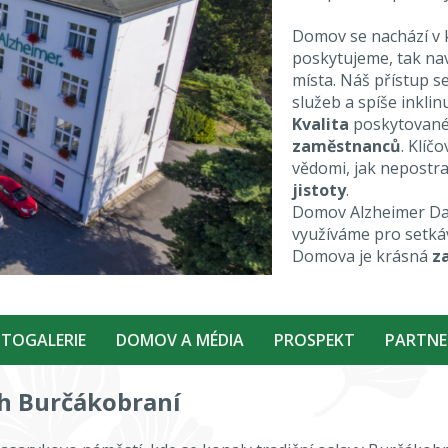
Domov se nachází v 
poskytujeme, tak nav
místa. Náš přístup s
služeb a spíše inklin
Kvalita
poskytované
zaměstnanců
. Klíč
vědomi, jak nepostra
jistoty
.
Domov Alzheimer Da
využíváme pro setkáv
Domova je krásná
z
TOGALERIE
DOMOV A MÉDIA
PROSPEKT
PARTNE
h Burčákobraní