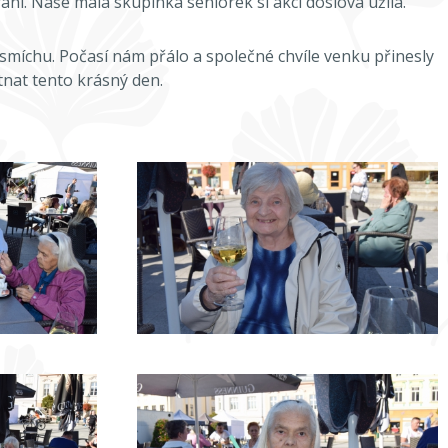
ní. Naše malá skupinka seniorek si akci doslova užila.
smíchu. Počasí nám přálo a společné chvíle venku přinesly
tnat tento krásný den.