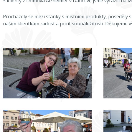
S klienty z Domova Alzheimer v Darkově jsme vyrazili na M
Procházely se mezi stánky s místními produkty, poseděly s
našim klientkám radost a pocit sounáležitosti. Děkujeme vš