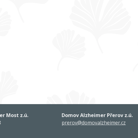
r Most z.ú.
Domov Alzheimer Přerov z.ú.
8
prerov@domovalzheimer.cz