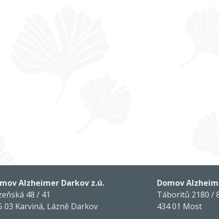
mov Alzheimer Darkov z.ú.
Domov Alzheime
zeňská 48 / 41
Táboritů 2180 / 
5 03 Karviná, Lázně Darkov
434 01 Most