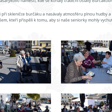
asarykovo náměstí, kde se konaly tradiční oslavy Burčákobra
i při skleničce burčáku a nasávaly atmosféru plnou hudby a 
em, kteří přispěli k tomu, aby si naše seniorky mohly vychu