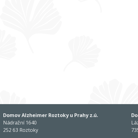
Domov Alzheimer Roztoky u Prahy z.ú.
Do
Nádražní 1640
Lá
252 63 Roztoky
73