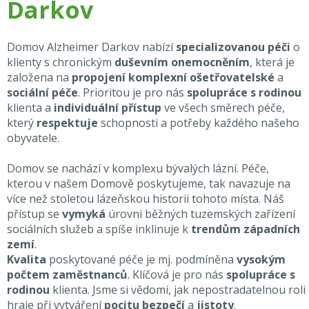
Darkov
Domov Alzheimer Darkov nabízí
specializovanou péči
o
klienty s chronickým
duševním onemocněním
, která je
založena na
propojení komplexní ošetřovatelské
a
sociální péče
. Prioritou je pro nás
spolupráce s rodinou
klienta a
individuální přístup
ve všech směrech péče,
který
respektuje
schopnosti a potřeby každého našeho
obyvatele.
Domov se nachází v komplexu bývalých lázní. Péče,
kterou v našem Domově poskytujeme, tak navazuje na
více než stoletou lázeňskou historii tohoto místa. Náš
přístup se
vymyká
úrovni běžných tuzemských zařízení
sociálních služeb a spíše inklinuje k
trendům západních
zemí
.
Kvalita
poskytované péče je mj. podmíněna
vysokým
počtem zaměstnanců
. Klíčová je pro nás
spolupráce s
rodinou
klienta. Jsme si vědomi, jak nepostradatelnou roli
hraje při vytváření
pocitu bezpečí
a
jistoty
.