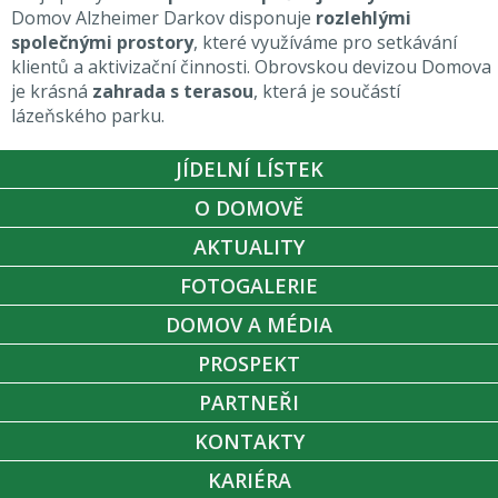
Domov Alzheimer Darkov disponuje
rozlehlými
společnými prostory
, které využíváme pro setkávání
klientů a aktivizační činnosti. Obrovskou devizou Domova
je krásná
zahrada s terasou
, která je součástí
lázeňského parku.
JÍDELNÍ LÍSTEK
O DOMOVĚ
AKTUALITY
FOTOGALERIE
DOMOV A MÉDIA
PROSPEKT
PARTNEŘI
KONTAKTY
KARIÉRA