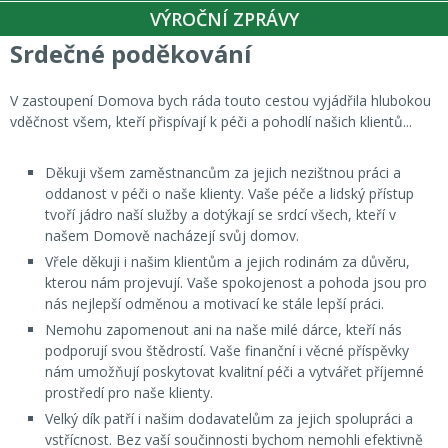
VÝROČNÍ ZPRÁVY
Srdečné poděkování
V zastoupení Domova bych ráda touto cestou vyjádřila hlubokou
vděčnost všem, kteří přispívají k péči a pohodlí našich klientů...
Děkuji všem zaměstnancům za jejich nezištnou práci a
oddanost v péči o naše klienty. Vaše péče a lidský přístup
tvoří jádro naší služby a dotýkají se srdcí všech, kteří v
našem Domově nacházejí svůj domov.
Vřele děkuji i našim klientům a jejich rodinám za důvěru,
kterou nám projevují. Vaše spokojenost a pohoda jsou pro
nás nejlepší odměnou a motivací ke stále lepší práci.
Nemohu zapomenout ani na naše milé dárce, kteří nás
podporují svou štědrostí. Vaše finanční i věcné příspěvky
nám umožňují poskytovat kvalitní péči a vytvářet příjemné
prostředí pro naše klienty.
Velký dík patří i našim dodavatelům za jejich spolupráci a
vstřícnost. Bez vaší součinnosti bychom nemohli efektivně