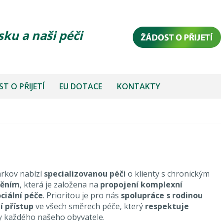
sku a naši péči
T O PŘIJETÍ
EU DOTACE
KONTAKTY
rkov nabízí
specializovanou péči
o klienty s chronickým
něním
, která je založena na
propojení komplexní
ociální péče
. Prioritou je pro nás
spolupráce s rodinou
í přístup
ve všech směrech péče, který
respektuje
y každého našeho obyvatele.