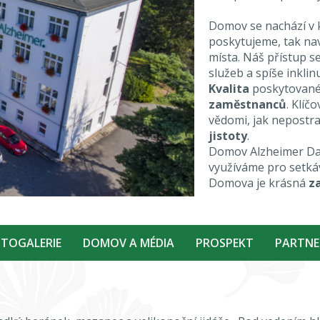
Domov se nachází v 
poskytujeme, tak nav
místa. Náš přístup s
služeb a spíše inklin
Kvalita
poskytované
zaměstnanců
. Klíč
vědomi, jak nepostra
jistoty
.
Domov Alzheimer Da
využíváme pro setkáv
Domova je krásná
z
TOGALERIE
DOMOV A MÉDIA
PROSPEKT
PARTNE