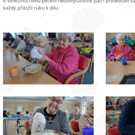
K velikonočnímu pečení neodmyslitelně patří především sl
každý přiložil ruku k dílu.