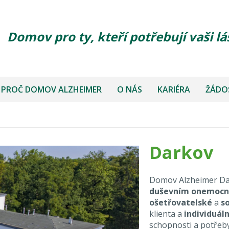
Domov pro ty, kteří potřebují vaši lá
PROČ DOMOV ALZHEIMER
O NÁS
KARIÉRA
ŽÁDOS
Darkov
Domov Alzheimer Da
duševním onemoc
ošetřovatelské
a
s
klienta a
individuáln
schopnosti a potřeb