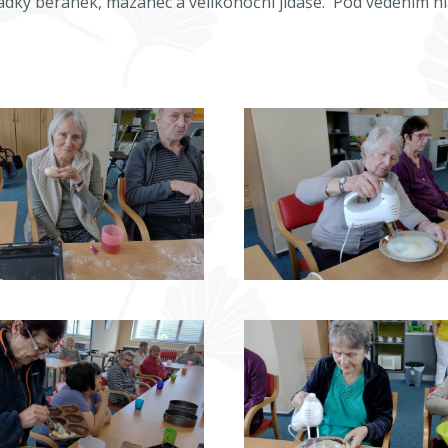
adký beránek, mazanec a velikonoční jidáše. Pod vedením hl