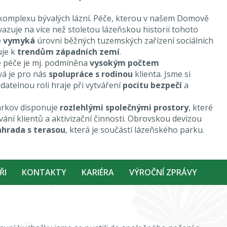
komplexu bývalých lázní. Péče, kterou v našem Domově
azuje na více než stoletou lázeňskou historii tohoto
e
vymyká
úrovni běžných tuzemských zařízení sociálních
uje k
trendům západních zemí
.
 péče je mj. podmíněna
vysokým počtem
ová je pro nás
spolupráce s rodinou
klienta. Jsme si
datelnou roli hraje při vytváření
pocitu bezpečí
a
rkov disponuje
rozlehlými společnými prostory
, které
ání klientů a aktivizační činnosti. Obrovskou devizou
ahrada s terasou
, která je součástí lázeňského parku.
ŘI
KONTAKTY
KARIÉRA
VÝROČNÍ ZPRÁVY