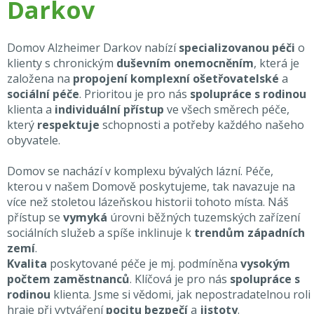
Darkov
Domov Alzheimer Darkov nabízí
specializovanou péči
o
klienty s chronickým
duševním onemocněním
, která je
založena na
propojení komplexní ošetřovatelské
a
sociální péče
. Prioritou je pro nás
spolupráce s rodinou
klienta a
individuální přístup
ve všech směrech péče,
který
respektuje
schopnosti a potřeby každého našeho
obyvatele.
Domov se nachází v komplexu bývalých lázní. Péče,
kterou v našem Domově poskytujeme, tak navazuje na
více než stoletou lázeňskou historii tohoto místa. Náš
přístup se
vymyká
úrovni běžných tuzemských zařízení
sociálních služeb a spíše inklinuje k
trendům západních
zemí
.
Kvalita
poskytované péče je mj. podmíněna
vysokým
počtem zaměstnanců
. Klíčová je pro nás
spolupráce s
rodinou
klienta. Jsme si vědomi, jak nepostradatelnou roli
hraje při vytváření
pocitu bezpečí
a
jistoty
.