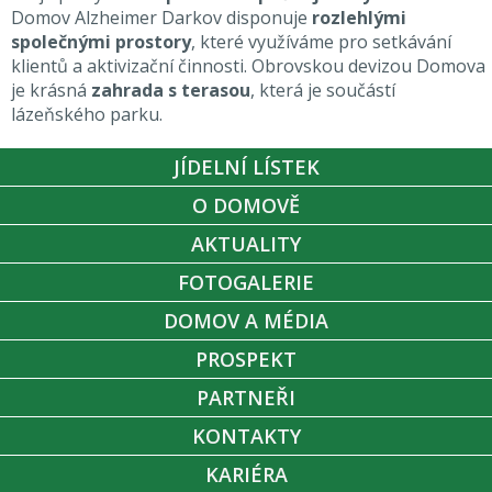
Domov Alzheimer Darkov disponuje
rozlehlými
společnými prostory
, které využíváme pro setkávání
klientů a aktivizační činnosti. Obrovskou devizou Domova
je krásná
zahrada s terasou
, která je součástí
lázeňského parku.
JÍDELNÍ LÍSTEK
O DOMOVĚ
AKTUALITY
FOTOGALERIE
DOMOV A MÉDIA
PROSPEKT
PARTNEŘI
KONTAKTY
KARIÉRA