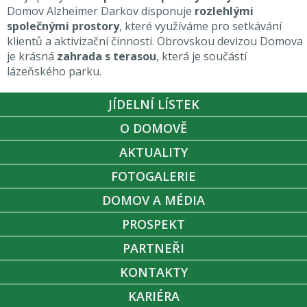
Domov Alzheimer Darkov disponuje
rozlehlými
společnými prostory
, které využíváme pro setkávání
klientů a aktivizační činnosti. Obrovskou devizou Domova
je krásná
zahrada s terasou
, která je součástí
lázeňského parku.
JÍDELNÍ LÍSTEK
O DOMOVĚ
AKTUALITY
FOTOGALERIE
DOMOV A MÉDIA
PROSPEKT
PARTNEŘI
KONTAKTY
KARIÉRA