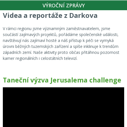
VÝROČNÍ ZPRÁVY
Videa a reportáže z Darkova
V rámci regionu jsme významným zaměstnavatelem, jsme
součástí zajímavých projektů, pořádáme společenské události,
navštěvují nás zajímaví hosté a náš přístup k péči se vymyká
úrovni běžných tuzemských zařízení a spíše inklinuje k trendům
západních zemí. Naše aktivity proto občas přitáhnou pozornost
kamer regionálních i celostátních televizí.
Taneční výzva Jerusalema challenge