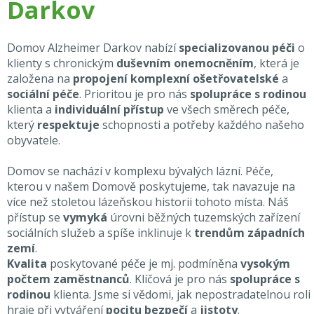
Darkov
Domov Alzheimer Darkov nabízí
specializovanou péči
o
klienty s chronickým
duševním onemocněním
, která je
založena na
propojení komplexní ošetřovatelské
a
sociální péče
. Prioritou je pro nás
spolupráce s rodinou
klienta a
individuální přístup
ve všech směrech péče,
který
respektuje
schopnosti a potřeby každého našeho
obyvatele.
Domov se nachází v komplexu bývalých lázní. Péče,
kterou v našem Domově poskytujeme, tak navazuje na
více než stoletou lázeňskou historii tohoto místa. Náš
přístup se
vymyká
úrovni běžných tuzemských zařízení
sociálních služeb a spíše inklinuje k
trendům západních
zemí
.
Kvalita
poskytované péče je mj. podmíněna
vysokým
počtem zaměstnanců
. Klíčová je pro nás
spolupráce s
rodinou
klienta. Jsme si vědomi, jak nepostradatelnou roli
hraje při vytváření
pocitu bezpečí
a
jistoty
.