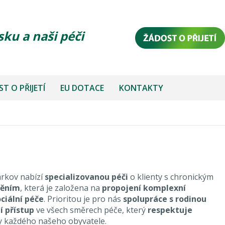
sku a naši péči
T O PŘIJETÍ
EU DOTACE
KONTAKTY
rkov nabízí
specializovanou péči
o klienty s chronickým
něním
, která je založena na
propojení komplexní
ociální péče
. Prioritou je pro nás
spolupráce s rodinou
í přístup
ve všech směrech péče, který
respektuje
y každého našeho obyvatele.