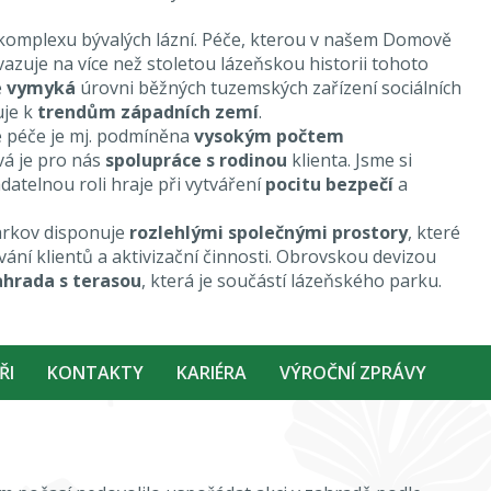
komplexu bývalých lázní. Péče, kterou v našem Domově
azuje na více než stoletou lázeňskou historii tohoto
e
vymyká
úrovni běžných tuzemských zařízení sociálních
uje k
trendům západních zemí
.
 péče je mj. podmíněna
vysokým počtem
ová je pro nás
spolupráce s rodinou
klienta. Jsme si
datelnou roli hraje při vytváření
pocitu bezpečí
a
rkov disponuje
rozlehlými společnými prostory
, které
ání klientů a aktivizační činnosti. Obrovskou devizou
ahrada s terasou
, která je součástí lázeňského parku.
ŘI
KONTAKTY
KARIÉRA
VÝROČNÍ ZPRÁVY