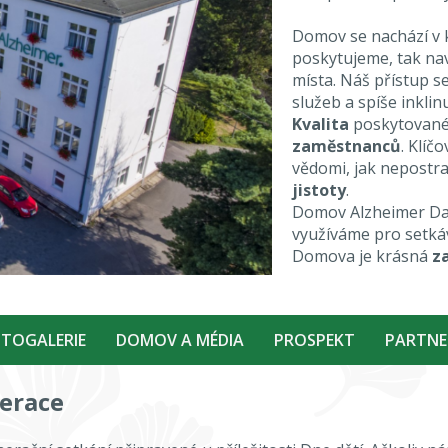
Domov se nachází v 
poskytujeme, tak nav
místa. Náš přístup s
služeb a spíše inklin
Kvalita
poskytované
zaměstnanců
. Klíč
vědomi, jak nepostra
jistoty
.
Domov Alzheimer Da
využíváme pro setkáv
Domova je krásná
z
TOGALERIE
DOMOV A MÉDIA
PROSPEKT
PARTNE
nerace