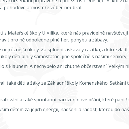
ační setkání připravené u příležitosti Dne dětí. Ačkoliv n
 a pohodové atmosféře vůbec neubral.
ti z Mateřské školy U Vilíka, které nás pravidelně navštěvují
ipravit pro ně odpoledne plné her, pohybu a zábavy.
y nejrůznější úkoly. Za splnění získávaly razítka, a kdo zvlá
úkoly děti plnily samostatně, jiné společně s našimi senior
alo s klaunem. A nechybělo ani chutné občerstvení. Velkým h
i také děti a žáky ze Základní školy Komenského. Setkání tak
afování a také spontánní narozeninové přání, které paní ře
vším dětem za jejich energii, nadšení a radost, kterou do n