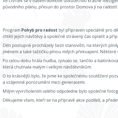
Ve čtvrtek se v našem domově uskutečnilo krásné mezigener
původního plánu, přesun do prostor Domova jí na radosti
Program
Pohyb pro radost
byl připraven speciálně pro dě
chtěli jejich návštěvy a společně strávený čas oplatit a př
Děti postupně procházely šesti stanovišti, na kterých plnil
jménem a také taštičku plnou milých překvapení. Některé 
Po celou dobu hrála hudba, zpívalo se, tančilo a balónkov
která chutnala malým i velkým návštěvníkům.
O to krásnější bylo, že jsme ke společnému soutěžení pozval
a vzájemné porozumění mezi generacemi.
Milým vyvrcholením celého odpoledne bylo společné fotogr
Děkujeme všem, kteří se na přípravě akce podíleli, a přede