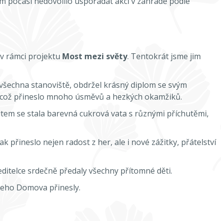
ám počasí nedovolilo uspořádat akci v zahradě podle
 v rámci projektu
Most mezi světy
. Tentokrát jsme jim
dl všechna stanoviště, obdržel krásný diplom se svým
y, což přineslo mnoho úsměvů a hezkých okamžiků.
item se stala barevná cukrová vata s různými příchutěmi,
 přineslo nejen radost z her, ale i nové zážitky, přátelství
ditelce srdečně předaly všechny přítomné děti.
ašeho Domova přinesly.