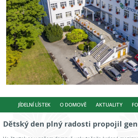
JÍDELNÍ LÍSTEK
O DOMOVĚ
AKTUALITY
FO
Dětský den plný radosti propojil ge