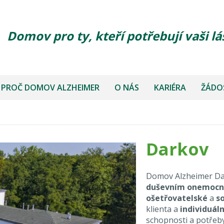
Domov pro ty, kteří potřebují vaši lá
PROČ DOMOV ALZHEIMER
O NÁS
KARIÉRA
ŽÁDOS
Darkov
Domov Alzheimer Da
duševním onemoc
ošetřovatelské
a
s
klienta a
individuáln
schopnosti a potřeb