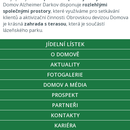
Domov Alzheimer Darkov disponuje
rozlehlými
společnými prostory
, které využíváme pro setkávání
klientů a aktivizační činnosti. Obrovskou devizou Domova
je krásná
zahrada s terasou
, která je součástí
lázeňského parku.
JÍDELNÍ LÍSTEK
O DOMOVĚ
AKTUALITY
FOTOGALERIE
DOMOV A MÉDIA
PROSPEKT
PARTNEŘI
KONTAKTY
KARIÉRA