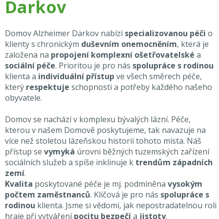
Darkov
Domov Alzheimer Darkov nabízí
specializovanou péči
o
klienty s chronickým
duševním onemocněním
, která je
založena na
propojení komplexní ošetřovatelské
a
sociální péče
. Prioritou je pro nás
spolupráce s rodinou
klienta a
individuální přístup
ve všech směrech péče,
který
respektuje
schopnosti a potřeby každého našeho
obyvatele.
Domov se nachází v komplexu bývalých lázní. Péče,
kterou v našem Domově poskytujeme, tak navazuje na
více než stoletou lázeňskou historii tohoto místa. Náš
přístup se
vymyká
úrovni běžných tuzemských zařízení
sociálních služeb a spíše inklinuje k
trendům západních
zemí
.
Kvalita
poskytované péče je mj. podmíněna
vysokým
počtem zaměstnanců
. Klíčová je pro nás
spolupráce s
rodinou
klienta. Jsme si vědomi, jak nepostradatelnou roli
hraje při vytváření
pocitu bezpečí
a
jistoty
.