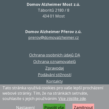
Domov Alzheimer Most z.ú.
Táboritů 2180 / 8
434 01 Most
Domov Alzheimer Přerov z.ú.
prerov@domovalzheimer.cz
Ochrana osobních údajů DA
Ochrana oznamovatelů
Zpravodaj
Podávání stížností
Kontakty
Tato stránka využívá cookies pro vaše lepší procházení
webové stránky. Tím, že na stránkách setrváte,
souhlasíte s jejich používáním.
Více zjistíte zde
.
© DA Corporation 2021-2026. Všechna práva vyhrazena.
Grafika a programování
MagicHouse s.r.o.
Nastavení
Povolit vše
Zamítnout