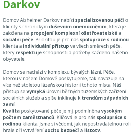
Darkov
Domov Alzheimer Darkov nabízí
specializovanou péči
o
klienty s chronickým
duševním onemocněním
, která je
založena na
propojení komplexní ošetřovatelské
a
sociální péče
. Prioritou je pro nás
spolupráce s rodinou
klienta a
individuální přístup
ve všech směrech péče,
který
respektuje
schopnosti a potřeby každého našeho
obyvatele.
Domov se nachází v komplexu bývalých lázní. Péče,
kterou v našem Domově poskytujeme, tak navazuje na
více než stoletou lázeňskou historii tohoto místa. Náš
přístup se
vymyká
úrovni běžných tuzemských zařízení
sociálních služeb a spíše inklinuje k
trendům západních
zemí
.
Kvalita
poskytované péče je mj. podmíněna
vysokým
počtem zaměstnanců
. Klíčová je pro nás
spolupráce s
rodinou
klienta. Jsme si vědomi, jak nepostradatelnou roli
hraje při vytváření
pocitu bezpečí
a
jistoty
.