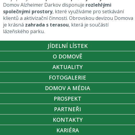
Domov Alzheimer Darkov disponuje
rozlehlými
společnými prostory
, které využíváme pro setkávání
klientů a aktivizační činnosti. Obrovskou devizou Domova
je krásná
zahrada s terasou
, která je součástí
lázeňského parku.
JÍDELNÍ LÍSTEK
O DOMOVĚ
AKTUALITY
FOTOGALERIE
DOMOV A MÉDIA
PROSPEKT
PARTNEŘI
KONTAKTY
KARIÉRA