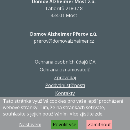
Domov Alzheimer Most z.ú.
Táboritů 2180 / 8
434 01 Most
Domov Alzheimer Přerov z.ú.
prerov@domovalzheimer.cz
Ochrana osobních údajů DA
Ochrana oznamovatelů
Zpravodaj
Podávání stížností
Kontakty
Tato stránka využívá cookies pro vaše lepší procházení
webové stránky. Tím, že na stránkách setrváte,
souhlasíte s jejich používáním.
Více zjistíte zde
.
© DA Corporation 2021-2026. Všechna práva vyhrazena.
Grafika a programování
MagicHouse s.r.o.
Nastavení
Povolit vše
Zamítnout