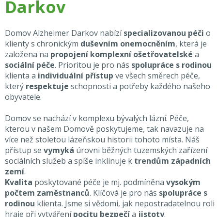
Darkov
Domov Alzheimer Darkov nabízí
specializovanou péči
o
klienty s chronickým
duševním onemocněním
, která je
založena na
propojení komplexní ošetřovatelské
a
sociální péče
. Prioritou je pro nás
spolupráce s rodinou
klienta a
individuální přístup
ve všech směrech péče,
který
respektuje
schopnosti a potřeby každého našeho
obyvatele.
Domov se nachází v komplexu bývalých lázní. Péče,
kterou v našem Domově poskytujeme, tak navazuje na
více než stoletou lázeňskou historii tohoto místa. Náš
přístup se
vymyká
úrovni běžných tuzemských zařízení
sociálních služeb a spíše inklinuje k
trendům západních
zemí
.
Kvalita
poskytované péče je mj. podmíněna
vysokým
počtem zaměstnanců
. Klíčová je pro nás
spolupráce s
rodinou
klienta. Jsme si vědomi, jak nepostradatelnou roli
hraje při vytváření
pocitu bezpečí
a
jistoty
.