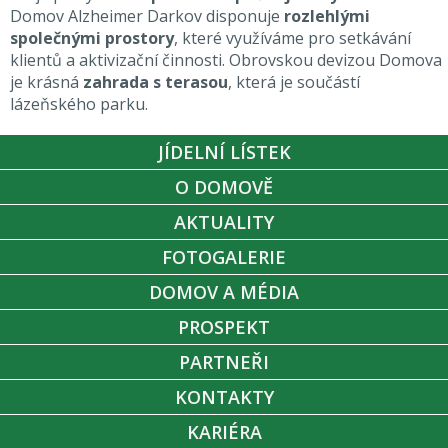
Domov Alzheimer Darkov disponuje
rozlehlými
společnými prostory
, které využíváme pro setkávání
klientů a aktivizační činnosti. Obrovskou devizou Domova
je krásná
zahrada s terasou
, která je součástí
lázeňského parku.
JÍDELNÍ LÍSTEK
O DOMOVĚ
AKTUALITY
FOTOGALERIE
DOMOV A MÉDIA
PROSPEKT
PARTNEŘI
KONTAKTY
KARIÉRA