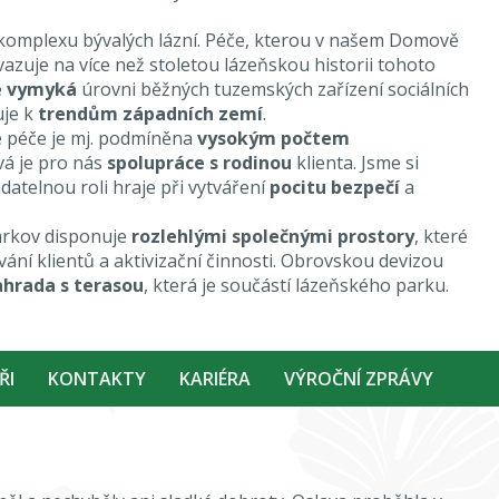
komplexu bývalých lázní. Péče, kterou v našem Domově
azuje na více než stoletou lázeňskou historii tohoto
e
vymyká
úrovni běžných tuzemských zařízení sociálních
uje k
trendům západních zemí
.
 péče je mj. podmíněna
vysokým počtem
ová je pro nás
spolupráce s rodinou
klienta. Jsme si
datelnou roli hraje při vytváření
pocitu bezpečí
a
rkov disponuje
rozlehlými společnými prostory
, které
ání klientů a aktivizační činnosti. Obrovskou devizou
ahrada s terasou
, která je součástí lázeňského parku.
ŘI
KONTAKTY
KARIÉRA
VÝROČNÍ ZPRÁVY