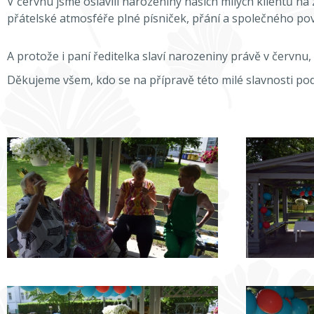
V červnu jsme oslavili narozeniny našich milých klientů na
přátelské atmosféře plné písniček, přání a společného pov
A protože i paní ředitelka slaví narozeniny právě v červnu,
Děkujeme všem, kdo se na přípravě této milé slavnosti podí