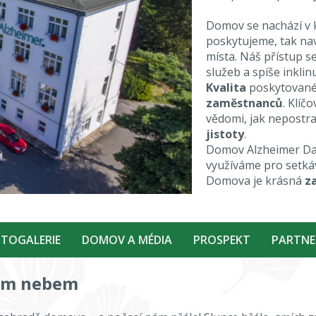
Domov se nachází v 
poskytujeme, tak nav
místa. Náš přístup s
služeb a spíše inklin
Kvalita
poskytované
zaměstnanců
. Klíč
vědomi, jak nepostra
jistoty
.
Domov Alzheimer Da
využíváme pro setkáv
Domova je krásná
z
TOGALERIE
DOMOV A MÉDIA
PROSPEKT
PARTNE
rým nebem