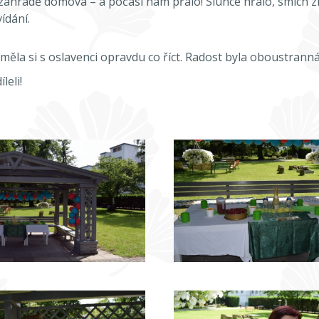
 zahradě domova – a počasí nám přálo! Slunce hřálo, smích z
ídání.
 měla si s oslavenci opravdu co říct. Radost byla oboustrann
leli!