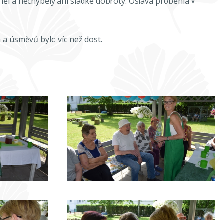
něl a nechyběly ani sladké dobroty. Oslava proběhla v
á a úsměvů bylo víc než dost.