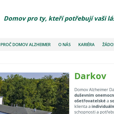
Domov pro ty, kteří potřebují vaši lá
PROČ DOMOV ALZHEIMER
O NÁS
KARIÉRA
ŽÁDOS
Darkov
Domov Alzheimer Da
duševním onemoc
ošetřovatelské
a
s
klienta a
individuáln
schopnosti a potřeb