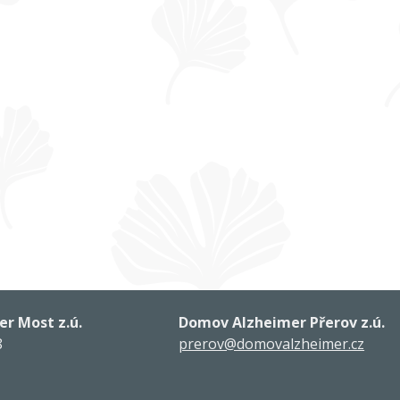
r Most z.ú.
Domov Alzheimer Přerov z.ú.
8
prerov@domovalzheimer.cz