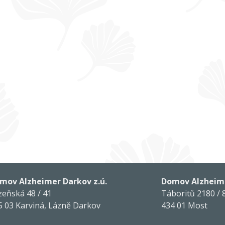
mov Alzheimer Darkov z.ú.
Domov Alzheime
zeňská 48 / 41
Táboritů 2180 / 
5 03 Karviná, Lázně Darkov
434 01 Most