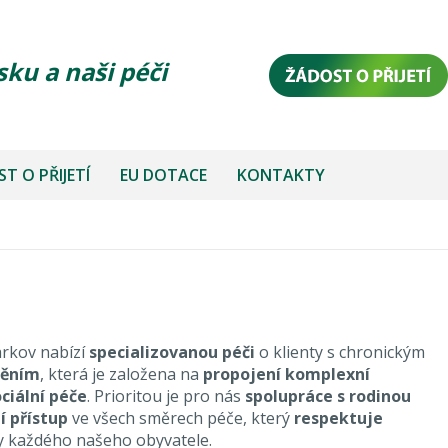
sku a naši péči
T O PŘIJETÍ
EU DOTACE
KONTAKTY
rkov nabízí
specializovanou péči
o klienty s chronickým
něním
, která je založena na
propojení komplexní
ociální péče
. Prioritou je pro nás
spolupráce s rodinou
í přístup
ve všech směrech péče, který
respektuje
y každého našeho obyvatele.