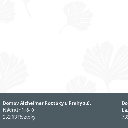
Domov Alzheimer Roztoky u Prahy z.ú.
Do
Nádražní 1640
Lá
252 63 Roztoky
73