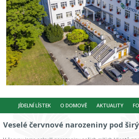
JÍDELNÍ LÍSTEK
O DOMOVĚ
AKTUALITY
FO
Veselé červnové narozeniny pod ši