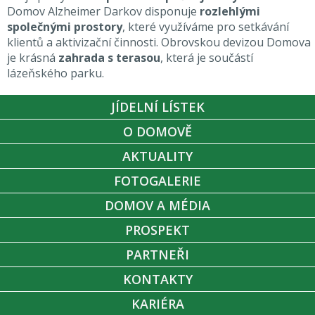
Domov Alzheimer Darkov disponuje
rozlehlými
společnými prostory
, které využíváme pro setkávání
klientů a aktivizační činnosti. Obrovskou devizou Domova
je krásná
zahrada s terasou
, která je součástí
lázeňského parku.
JÍDELNÍ LÍSTEK
O DOMOVĚ
AKTUALITY
FOTOGALERIE
DOMOV A MÉDIA
PROSPEKT
PARTNEŘI
KONTAKTY
KARIÉRA