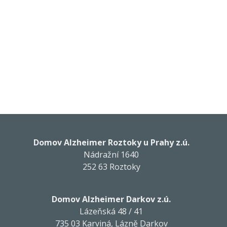
Domov Alzheimer Roztoky u Prahy z.ú.
Nádražní 1640
252 63 Roztoky
Domov Alzheimer Darkov z.ú.
Lázeňská 48 / 41
735 03 Karviná, Lázně Darkov