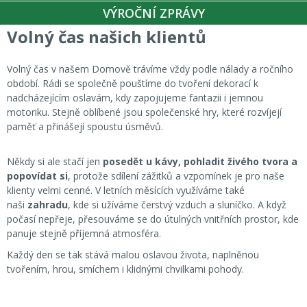
VÝROČNÍ ZPRÁVY
Volný čas našich klientů
Volný čas v našem Domově trávíme vždy podle nálady a ročního
období. Rádi se společně pouštíme do tvoření dekorací k
nadcházejícím oslavám, kdy zapojujeme fantazii i jemnou
motoriku. Stejně oblíbené jsou společenské hry, které rozvíjejí
paměť a přinášejí spoustu úsměvů.
Někdy si ale stačí jen
posedět u kávy, pohladit živého tvora a
popovídat si
, protože sdílení zážitků a vzpomínek je pro naše
klienty velmi cenné. V letních měsících využíváme také
naši
zahradu
, kde si užíváme čerstvý vzduch a sluníčko. A když
počasí nepřeje, přesouváme se do útulných vnitřních prostor, kde
panuje stejně příjemná atmosféra.
Každý den se tak stává malou oslavou života, naplněnou
tvořením, hrou, smíchem i klidnými chvilkami pohody.