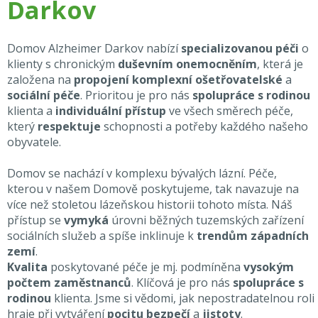
Darkov
Domov Alzheimer Darkov nabízí
specializovanou péči
o
klienty s chronickým
duševním onemocněním
, která je
založena na
propojení komplexní ošetřovatelské
a
sociální péče
. Prioritou je pro nás
spolupráce s rodinou
klienta a
individuální přístup
ve všech směrech péče,
který
respektuje
schopnosti a potřeby každého našeho
obyvatele.
Domov se nachází v komplexu bývalých lázní. Péče,
kterou v našem Domově poskytujeme, tak navazuje na
více než stoletou lázeňskou historii tohoto místa. Náš
přístup se
vymyká
úrovni běžných tuzemských zařízení
sociálních služeb a spíše inklinuje k
trendům západních
zemí
.
Kvalita
poskytované péče je mj. podmíněna
vysokým
počtem zaměstnanců
. Klíčová je pro nás
spolupráce s
rodinou
klienta. Jsme si vědomi, jak nepostradatelnou roli
hraje při vytváření
pocitu bezpečí
a
jistoty
.