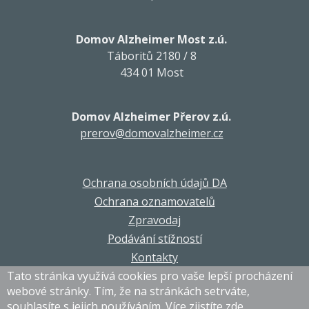
Domov Alzheimer Most z.ú.
Táboritů 2180 / 8
434 01 Most
Domov Alzheimer Přerov z.ú.
prerov@domovalzheimer.cz
Ochrana osobních údajů DA
Ochrana oznamovatelů
Zpravodaj
Podávání stížností
Kontakty
Tato stránka využívá cookies pro vaše lepší procházení
webové stránky. Tím, že na stránkách setrváte,
souhlasíte s jejich používáním.
Více zjistíte zde
.
© DA Corporation 2021-2026. Všechna práva vyhrazena.