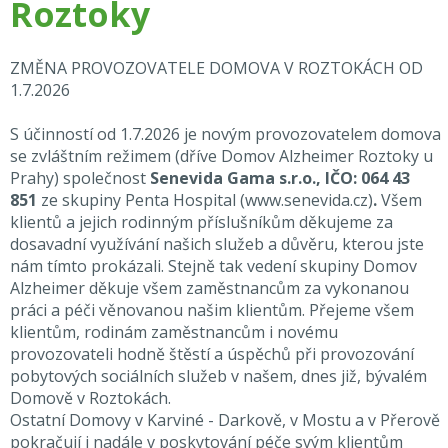
Roztoky
ZMĚNA PROVOZOVATELE DOMOVA V ROZTOKÁCH OD
1.7.2026
S účinností od 1.7.2026 je novým provozovatelem domova
se zvláštním režimem (dříve Domov Alzheimer Roztoky u
Prahy) společnost
Senevida Gama s.r.o., IČO: 064 43
851
ze skupiny Penta Hospital
(
www.senevida.cz
)
.
Všem
klientů a jejich rodinným příslušníkům děkujeme za
dosavadní využívání našich služeb a důvěru, kterou jste
nám tímto prokázali. Stejně tak vedení skupiny Domov
Alzheimer děkuje všem zaměstnancům za vykonanou
práci a péči věnovanou našim klientům. Přejeme všem
klientům, rodinám zaměstnancům i novému
provozovateli hodně štěstí a úspěchů při provozování
pobytových sociálních služeb v našem, dnes již, bývalém
Domově v Roztokách.
Ostatní Domovy v Karviné - Darkově, v Mostu a v Přerově
pokračují i nadále v poskytování péče svým klientům