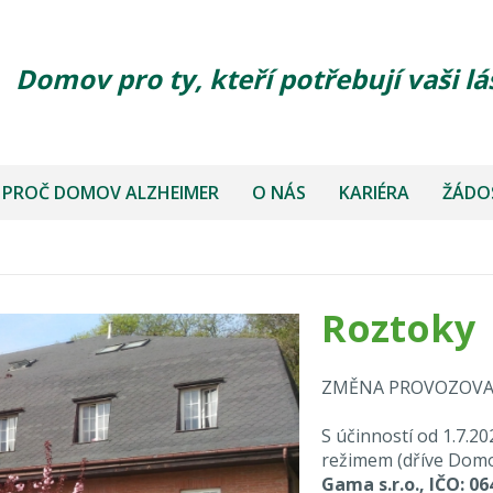
Domov pro ty, kteří potřebují vaši lá
PROČ DOMOV ALZHEIMER
O NÁS
KARIÉRA
ŽÁDOS
Roztoky
ZMĚNA PROVOZOVAT
S účinností od 1.7.
režimem (dříve Domo
Gama s.r.o., IČO: 06