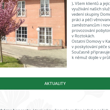
)
.
Všem klientů a jej
využívání našich služ
vedení skupiny Dom
práci a péči věnova
zaměstnancům i nové
provozování pobytov
v Roztokách.
Ostatní Domovy v Kar
v poskytování péče 
Současně připravuje
k němuž dojde v prů
AKTUALITY