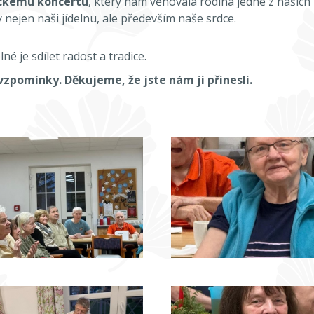
ckému koncertu
, který nám věnovala rodina jedné z našich
 nejen naši jídelnu, ale především naše srdce.
 je sdílet radost a tradice.
vzpomínky. Děkujeme, že jste nám ji přinesli.