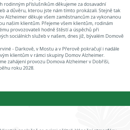
ich rodinným příslušníkům děkujeme za dosavadní
eb a důvěru, kterou jste nám tímto prokázali. Stejně tak
ov Alzheimer děkuje všem zaměstnancům za vykonanou
nou našim klientům. Přejeme všem klientům, rodinám
mu provozovateli hodně štěstí a úspěchů při
ých sociálních služeb v našem, dnes již, bývalém Domově
viné - Darkově, v Mostu a v Přerově pokračují i nadále
svým klientům v rámci skupiny Domov Alzheimer.
me zahájení provozu Domova Alzheimer v Dobříši,
běhu roku 2028.