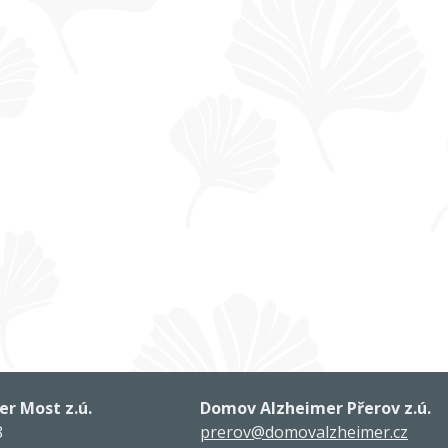
r Most z.ú.
Domov Alzheimer Přerov z.ú.
8
prerov@domovalzheimer.cz