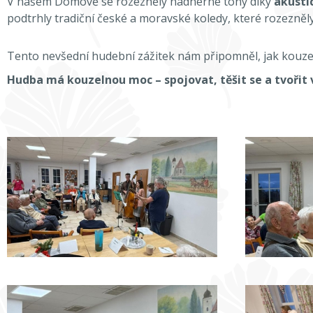
V našem Domově se rozezněly nádherné tóny díky
akusti
podtrhly tradiční české a moravské koledy, které rozezněly
Tento nevšední hudební zážitek nám připomněl, jak kouzelné
Hudba má kouzelnou moc – spojovat, těšit se a tvořit 