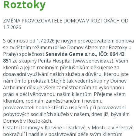
Roztoky
ZMĚNA PROVOZOVATELE DOMOVA V ROZTOKÁCH OD
1.7.2026
S účinností od 1.7.2026 je novým provozovatelem domova
se zvláštním režimem (dříve Domov Alzheimer Roztoky u
Prahy) společnost
Senevida Gama s.r.o., IČO: 064 43
851
ze skupiny Penta Hospital
(
www.senevida.cz
)
.
Všem
klientů a jejich rodinným příslušníkům děkujeme za
dosavadní využívání našich služeb a důvěru, kterou jste
nám tímto prokázali. Stejně tak vedení skupiny Domov
Alzheimer děkuje všem zaměstnancům za vykonanou
práci a péči věnovanou našim klientům. Přejeme všem
klientům, rodinám zaměstnancům i novému
provozovateli hodně štěstí a úspěchů při provozování
pobytových sociálních služeb v našem, dnes již, bývalém
Domově v Roztokách.
Ostatní Domovy v Karviné - Darkově, v Mostu a v Přerově
pokračují i nadále v poskytování péče svým klientům