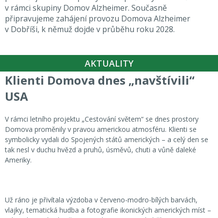
v rámci skupiny Domov Alzheimer. Současně
připravujeme zahájení provozu Domova Alzheimer
v Dobříši, k němuž dojde v průběhu roku 2028.
AKTUALITY
Klienti Domova dnes „navštívili“
USA
V rámci letního projektu „Cestování světem“ se dnes prostory
Domova proměnily v pravou americkou atmosféru. Klienti se
symbolicky vydali do Spojených států amerických – a celý den se
tak nesl v duchu hvězd a pruhů, úsměvů, chuti a vůně daleké
Ameriky.
Už ráno je přivítala výzdoba v červeno-modro-bílých barvách,
vlajky, tematická hudba a fotografie ikonických amerických míst –