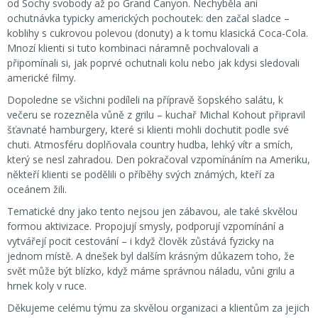
od Sochy svobody až po Grand Canyon. Nechyběla ani
ochutnávka typicky amerických pochoutek: den začal sladce –
koblihy s cukrovou polevou (donuty) a k tomu klasická Coca-Cola.
Mnozí klienti si tuto kombinaci náramně pochvalovali a
připomínali si, jak poprvé ochutnali kolu nebo jak kdysi sledovali
americké filmy.
Dopoledne se všichni podíleli na přípravě šopského salátu, k
večeru se rozezněla vůně z grilu – kuchař Michal Kohout připravil
šťavnaté hamburgery, které si klienti mohli dochutit podle své
chuti. Atmosféru doplňovala country hudba, lehký vítr a smích,
který se nesl zahradou. Den pokračoval vzpomínáním na Ameriku,
někteří klienti se podělili o příběhy svých známých, kteří za
oceánem žili.
Tematické dny jako tento nejsou jen zábavou, ale také skvělou
formou aktivizace. Propojují smysly, podporují vzpomínání a
vytvářejí pocit cestování – i když člověk zůstává fyzicky na
jednom místě. A dnešek byl dalším krásným důkazem toho, že
svět může být blízko, když máme správnou náladu, vůni grilu a
hrnek koly v ruce.
Děkujeme celému týmu za skvělou organizaci a klientům za jejich