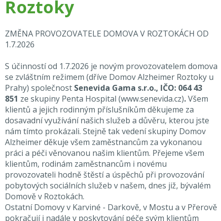
Roztoky
ZMĚNA PROVOZOVATELE DOMOVA V ROZTOKÁCH OD
1.7.2026
S účinností od 1.7.2026 je novým provozovatelem domova
se zvláštním režimem (dříve Domov Alzheimer Roztoky u
Prahy) společnost
Senevida Gama s.r.o., IČO: 064 43
851
ze skupiny Penta Hospital
(
www.senevida.cz
)
.
Všem
klientů a jejich rodinným příslušníkům děkujeme za
dosavadní využívání našich služeb a důvěru, kterou jste
nám tímto prokázali. Stejně tak vedení skupiny Domov
Alzheimer děkuje všem zaměstnancům za vykonanou
práci a péči věnovanou našim klientům. Přejeme všem
klientům, rodinám zaměstnancům i novému
provozovateli hodně štěstí a úspěchů při provozování
pobytových sociálních služeb v našem, dnes již, bývalém
Domově v Roztokách.
Ostatní Domovy v Karviné - Darkově, v Mostu a v Přerově
pokračují i nadále v poskytování péče svým klientům