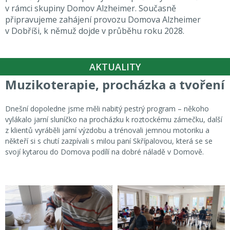
v rámci skupiny Domov Alzheimer. Současně
připravujeme zahájení provozu Domova Alzheimer
v Dobříši, k němuž dojde v průběhu roku 2028.
AKTUALITY
Muzikoterapie, procházka a tvoření
Dnešní dopoledne jsme měli nabitý pestrý program – někoho
vylákalo jarní sluníčko na procházku k roztockému zámečku, další
z klientů vyráběli jarní výzdobu a trénovali jemnou motoriku a
někteří si s chutí zazpívali s milou paní Skřípalovou, která se se
svojí kytarou do Domova podílí na dobré náladě v Domově.