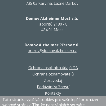
735 03 Karviná, Lázně Darkov
Domov Alzheimer Most z.ú.
Táboritů 2180 / 8
434 01 Most
Domov Alzheimer Přerov z.ú.
prerov@domovalzheimer.cz
Ochrana osobních údajů DA
Ochrana oznamovatelů
Zpravodaj
Podávání stížností
Kontakty
Tato stránka využívá cookies pro vaše lepší procházení
webové stránky. Tím, že na stránkách setrváte,