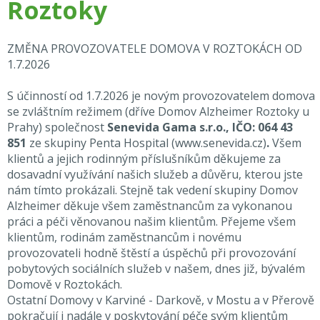
Roztoky
ZMĚNA PROVOZOVATELE DOMOVA V ROZTOKÁCH OD
1.7.2026
S účinností od 1.7.2026 je novým provozovatelem domova
se zvláštním režimem (dříve Domov Alzheimer Roztoky u
Prahy) společnost
Senevida Gama s.r.o., IČO: 064 43
851
ze skupiny Penta Hospital
(
www.senevida.cz
)
.
Všem
klientů a jejich rodinným příslušníkům děkujeme za
dosavadní využívání našich služeb a důvěru, kterou jste
nám tímto prokázali. Stejně tak vedení skupiny Domov
Alzheimer děkuje všem zaměstnancům za vykonanou
práci a péči věnovanou našim klientům. Přejeme všem
klientům, rodinám zaměstnancům i novému
provozovateli hodně štěstí a úspěchů při provozování
pobytových sociálních služeb v našem, dnes již, bývalém
Domově v Roztokách.
Ostatní Domovy v Karviné - Darkově, v Mostu a v Přerově
pokračují i nadále v poskytování péče svým klientům