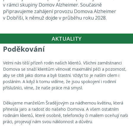
v rámci skupiny Domov Alzheimer. Současně
připravujeme zahájení provozu Domova Alzheimer
v Dobříši, k němuž dojde v průběhu roku 2028.
AKTUALITY
Poděkování
Velmi nás těší přízeň rodin našich klientů. Všichni zaměstnanci
Domova se snaží klientům věnovat maximální péči a pozornost,
aby se cítili jako doma a byli šťastní. Vždyť to je naším cílem i
posláním. A když k tomu vidíme, že jsou spokojení i rodinní
příslušníci, víme, že naše práce má smysl.
Děkujeme manželům Šradějovým za nádhernou květinu, která
přinesla jaro a radost do našeho Domova. A všem ostatním
rodinám klientů, které osobně, telefonicky či mailem oceňují naši
práci, projevují nám svou náklonnost a důvěru.