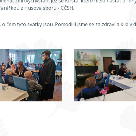
omínat zmrtvýchvstání Ježíše Krista, které mělo nastat tři dny
farářkou z Husova sboru - CČSH.
em tyto svátky jsou. Pomodlili jsme se za zdraví a klid v du