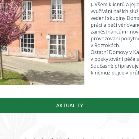
)
.
Všem klientů a jej
využívání našich služ
vedení skupiny Dom
práci a péči věnova
zaměstnancům i nové
provozování pobytov
v Roztokách.
Ostatní Domovy v Kar
v poskytování péče 
Současně připravuje
k němuž dojde v prů
AKTUALITY