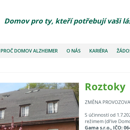
Domov pro ty, kteří potřebují vaši lá
PROČ DOMOV ALZHEIMER
O NÁS
KARIÉRA
ŽÁDOS
Roztoky
ZMĚNA PROVOZOVAT
S účinností od 1.7.
režimem (dříve Domo
Gama s.r.o., IČO: 06