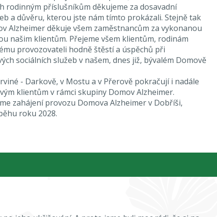
ich rodinným příslušníkům děkujeme za dosavadní
eb a důvěru, kterou jste nám tímto prokázali. Stejně tak
ov Alzheimer děkuje všem zaměstnancům za vykonanou
nou našim klientům. Přejeme všem klientům, rodinám
mu provozovateli hodně štěstí a úspěchů při
ých sociálních služeb v našem, dnes již, bývalém Domově
viné - Darkově, v Mostu a v Přerově pokračují i nadále
svým klientům v rámci skupiny Domov Alzheimer.
me zahájení provozu Domova Alzheimer v Dobříši,
běhu roku 2028.