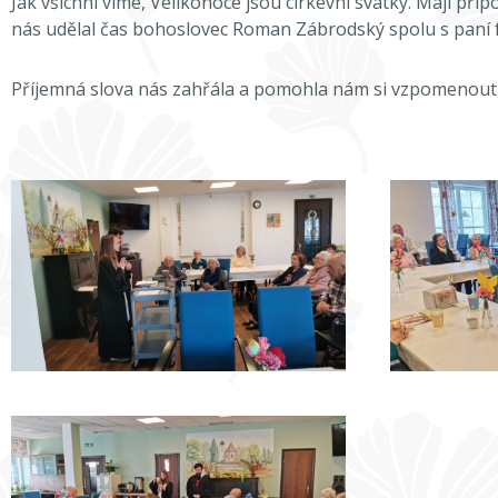
Jak všichni víme, Velikonoce jsou církevní svátky. Mají přip
nás udělal čas bohoslovec Roman Zábrodský spolu s paní 
Příjemná slova nás zahřála a pomohla nám si vzpomenout, o č