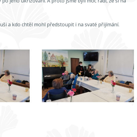
 po jeho ukřižování. A proto jsme byli moc rádi, že si na
ši a kdo chtěl mohl předstoupit i na svaté přijímání.