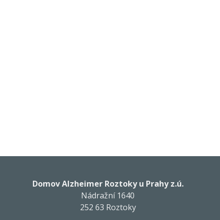
Domov Alzheimer Roztoky u Prahy z.ú.
Nádražní 1640
252 63 Roztoky