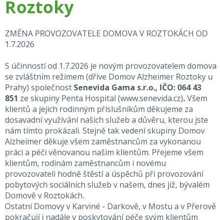
Roztoky
ZMĚNA PROVOZOVATELE DOMOVA V ROZTOKÁCH OD
1.7.2026
S účinností od 1.7.2026 je novým provozovatelem domova
se zvláštním režimem (dříve Domov Alzheimer Roztoky u
Prahy) společnost
Senevida Gama s.r.o., IČO: 064 43
851
ze skupiny Penta Hospital
(
www.senevida.cz
)
.
Všem
klientů a jejich rodinným příslušníkům děkujeme za
dosavadní využívání našich služeb a důvěru, kterou jste
nám tímto prokázali. Stejně tak vedení skupiny Domov
Alzheimer děkuje všem zaměstnancům za vykonanou
práci a péči věnovanou našim klientům. Přejeme všem
klientům, rodinám zaměstnancům i novému
provozovateli hodně štěstí a úspěchů při provozování
pobytových sociálních služeb v našem, dnes již, bývalém
Domově v Roztokách.
Ostatní Domovy v Karviné - Darkově, v Mostu a v Přerově
pokračují i nadále v poskytování péče svým klientům