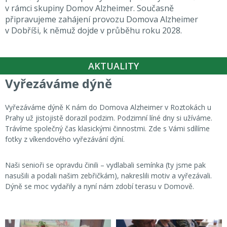
v rámci skupiny Domov Alzheimer. Současně
připravujeme zahájení provozu Domova Alzheimer
v Dobříši, k němuž dojde v průběhu roku 2028.
AKTUALITY
Vyřezáváme dýně
Vyřezáváme dýně K nám do Domova Alzheimer v Roztokách u
Prahy už jistojistě dorazil podzim. Podzimní líné dny si užíváme.
Trávíme společný čas klasickými činnostmi. Zde s Vámi sdílíme
fotky z víkendového vyřezávání dýní.
Naši senioři se opravdu činili – vydlabali semínka (ty jsme pak
nasušili a podali našim zebřičkám), nakreslili motiv a vyřezávali.
Dýně se moc vydařily a nyní nám zdobí terasu v Domově.