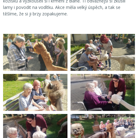
kožíšku a vyzkoušeli si i krmení z dlaně. Ti odvážnější si zkusili
lamy i povodit na vodítku. Akce měla velký úspěch, a tak se
těšíme, že si ji brzy zopakujeme.