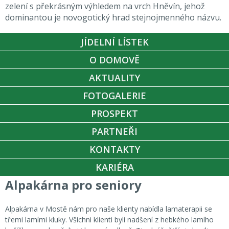
zelení s překrásným výhledem na vrch Hněvín, jehož
dominantou je novogotický hrad stejnojmenného názvu.
JÍDELNÍ LÍSTEK
O DOMOVĚ
AKTUALITY
FOTOGALERIE
PROSPEKT
PARTNEŘI
KONTAKTY
KARIÉRA
Alpakárna pro seniory
Alpakárna v Mostě nám pro naše klienty nabídla lamaterapii se
třemi lamími kluky. Všichni klienti byli nadšení z hebkého lamího