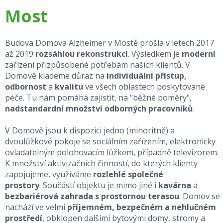
Most
Budova Domova Alzheimer v Mostě prošla v letech 2017
až 2019
rozsáhlou rekonstrukcí
. Výsledkem je
moderní
zařízení přizpůsobené potřebám našich klientů. V
Domově klademe důraz na
individuální přístup,
odbornost
a
kvalitu
ve všech oblastech poskytované
péče. Tu nám pomáhá zajistit, na "běžné poměry",
nadstandardní množství odborných pracovníků
.
V Domově jsou k dispozici jedno (minoritně) a
dvoulůžkové pokoje se sociálním zařízením, elektronicky
ovladatelným polohovacím lůžkem, případně televizorem.
K množství aktivizačních činností, do kterých klienty
zapojujeme, využíváme
rozlehlé společné
prostory
. Součástí objektu je mimo jiné i
kavárna
a
bezbariérová zahrada s prostornou terasou
. Domov se
nachází ve velmi
příjemném, bezpečném a nehlučném
prostředí
, obklopen dalšími bytovými domy, stromy a