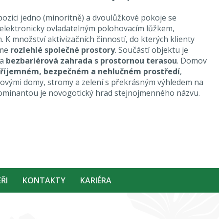
ozici jedno (minoritně) a dvoulůžkové pokoje se
 elektronicky ovladatelným polohovacím lůžkem,
 K množství aktivizačních činností, do kterých klienty
áme
rozlehlé společné prostory
. Součástí objektu je
a
bezbariérová zahrada s prostornou terasou
. Domov
říjemném, bezpečném a nehlučném prostředí
,
tovými domy, stromy a zelení s překrásným výhledem na
dominantou je novogotický hrad stejnojmenného názvu.
ŘI
KONTAKTY
KARIÉRA