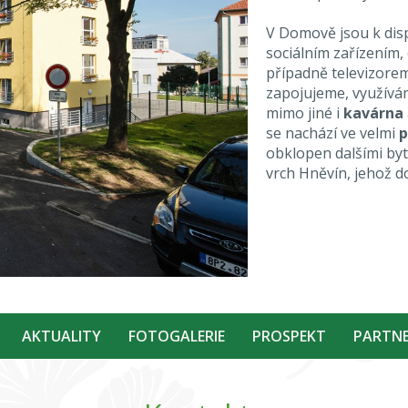
V Domově jsou k disp
sociálním zařízením,
případně televizorem.
zapojujeme, využív
mimo jiné i
kavárna
se nachází ve velmi
p
obklopen dalšími by
vrch Hněvín, jehož 
AKTUALITY
FOTOGALERIE
PROSPEKT
PARTNE