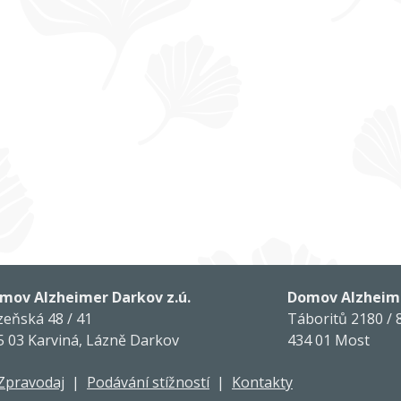
mov Alzheimer Darkov z.ú.
Domov Alzheime
zeňská 48 / 41
Táboritů 2180 / 
5 03 Karviná, Lázně Darkov
434 01 Most
Zpravodaj
|
Podávání stížností
|
Kontakty