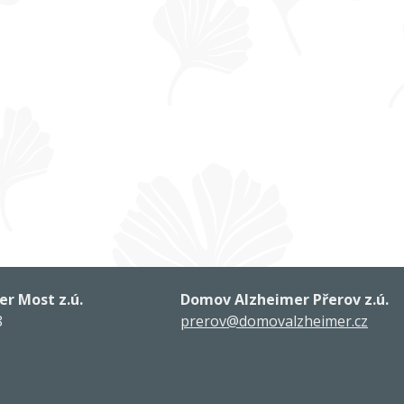
r Most z.ú.
Domov Alzheimer Přerov z.ú.
8
prerov@domovalzheimer.cz