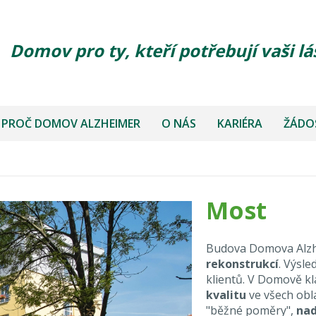
Domov pro ty, kteří potřebují vaši lá
PROČ DOMOV ALZHEIMER
O NÁS
KARIÉRA
ŽÁDOS
Most
Budova Domova Alzhe
rekonstrukcí
. Výsl
klientů. V Domově k
kvalitu
ve všech obl
"běžné poměry",
nad