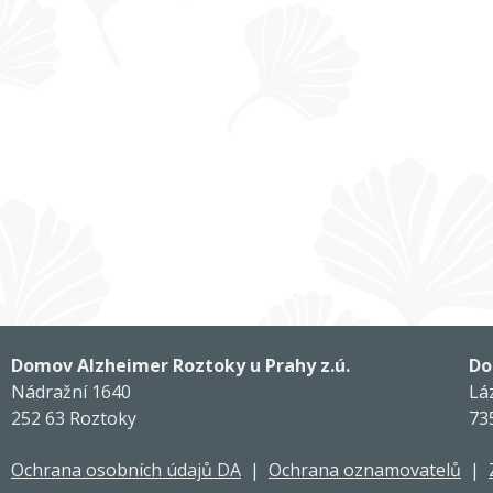
Domov Alzheimer Roztoky u Prahy z.ú.
Do
Nádražní 1640
Lá
252 63 Roztoky
73
Ochrana osobních údajů DA
|
Ochrana oznamovatelů
|