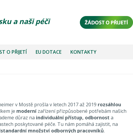
sku a naši péči
T O PŘIJETÍ
EU DOTACE
KONTAKTY
imer v Mostě prošla v letech 2017 až 2019
rozsáhlou
edkem je
moderní
zařízení přizpůsobené potřebám našich
lademe důraz na
individuální přístup, odbornost
a
astech poskytované péče. Tu nám pomáhá zajistit, na
standardní množství odborných pracovníků
.