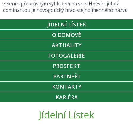
zelení s překrásným výhledem na vrch Hněvín, jehož
dominantou je novogotický hrad stejnojmenného názvu.
JÍDELNÍ LÍSTEK
O DOMOVĚ
AKTUALITY
FOTOGALERIE
PROSPEKT
PARTNEŘI
KONTAKTY
KARIÉRA
Jídelní Lístek