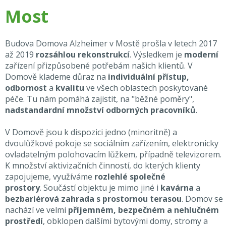
Most
Budova Domova Alzheimer v Mostě prošla v letech 2017
až 2019
rozsáhlou rekonstrukcí
. Výsledkem je
moderní
zařízení přizpůsobené potřebám našich klientů. V
Domově klademe důraz na
individuální přístup,
odbornost
a
kvalitu
ve všech oblastech poskytované
péče. Tu nám pomáhá zajistit, na "běžné poměry",
nadstandardní množství odborných pracovníků
.
V Domově jsou k dispozici jedno (minoritně) a
dvoulůžkové pokoje se sociálním zařízením, elektronicky
ovladatelným polohovacím lůžkem, případně televizorem.
K množství aktivizačních činností, do kterých klienty
zapojujeme, využíváme
rozlehlé společné
prostory
. Součástí objektu je mimo jiné i
kavárna
a
bezbariérová zahrada s prostornou terasou
. Domov se
nachází ve velmi
příjemném, bezpečném a nehlučném
prostředí
, obklopen dalšími bytovými domy, stromy a