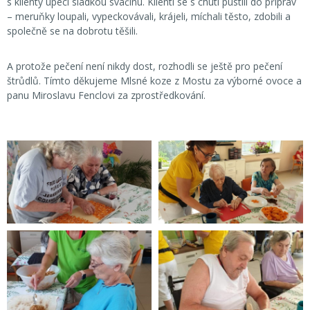
s klienty upéci sladkou svačinu. Klienti se s chutí pustili do příprav
– meruňky loupali, vypeckovávali, krájeli, míchali těsto, zdobili a
společně se na dobrotu těšili.
A protože pečení není nikdy dost, rozhodli se ještě pro pečení
štrůdlů. Tímto děkujeme Mlsné koze z Mostu za výborné ovoce a
panu Miroslavu Fenclovi za zprostředkování.