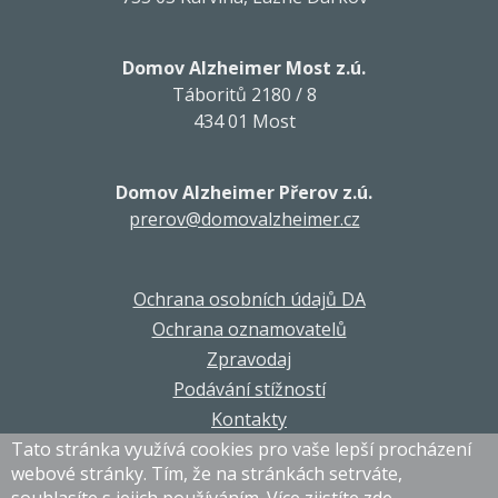
Domov Alzheimer Most z.ú.
Táboritů 2180 / 8
434 01 Most
Domov Alzheimer Přerov z.ú.
prerov@domovalzheimer.cz
Ochrana osobních údajů DA
Ochrana oznamovatelů
Zpravodaj
Podávání stížností
Kontakty
Tato stránka využívá cookies pro vaše lepší procházení
webové stránky. Tím, že na stránkách setrváte,