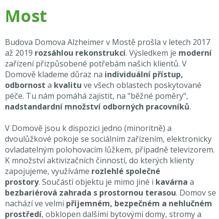
Most
Budova Domova Alzheimer v Mostě prošla v letech 2017
až 2019
rozsáhlou rekonstrukcí
. Výsledkem je
moderní
zařízení přizpůsobené potřebám našich klientů. V
Domově klademe důraz na
individuální přístup,
odbornost
a
kvalitu
ve všech oblastech poskytované
péče. Tu nám pomáhá zajistit, na "běžné poměry",
nadstandardní množství odborných pracovníků
.
V Domově jsou k dispozici jedno (minoritně) a
dvoulůžkové pokoje se sociálním zařízením, elektronicky
ovladatelným polohovacím lůžkem, případně televizorem.
K množství aktivizačních činností, do kterých klienty
zapojujeme, využíváme
rozlehlé společné
prostory
. Součástí objektu je mimo jiné i
kavárna
a
bezbariérová zahrada s prostornou terasou
. Domov se
nachází ve velmi
příjemném, bezpečném a nehlučném
prostředí
, obklopen dalšími bytovými domy, stromy a