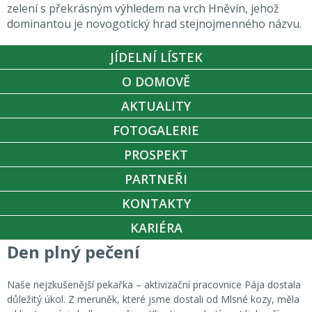
zelení s překrásným výhledem na vrch Hněvín, jehož
dominantou je novogotický hrad stejnojmenného názvu.
JÍDELNÍ LÍSTEK
O DOMOVĚ
AKTUALITY
FOTOGALERIE
PROSPEKT
PARTNEŘI
KONTAKTY
KARIÉRA
Den plný pečení
Naše nejzkušenější pekařka – aktivizační pracovnice Pája dostala
důležitý úkol. Z meruněk, které jsme dostali od Mlsné kozy, měla