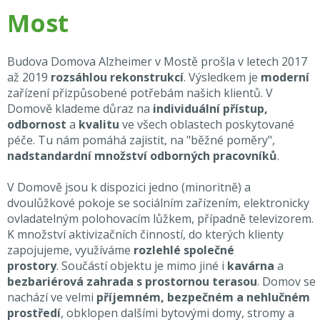
Most
Budova Domova Alzheimer v Mostě prošla v letech 2017
až 2019
rozsáhlou rekonstrukcí
. Výsledkem je
moderní
zařízení přizpůsobené potřebám našich klientů. V
Domově klademe důraz na
individuální přístup,
odbornost
a
kvalitu
ve všech oblastech poskytované
péče. Tu nám pomáhá zajistit, na "běžné poměry",
nadstandardní množství odborných pracovníků
.
V Domově jsou k dispozici jedno (minoritně) a
dvoulůžkové pokoje se sociálním zařízením, elektronicky
ovladatelným polohovacím lůžkem, případně televizorem.
K množství aktivizačních činností, do kterých klienty
zapojujeme, využíváme
rozlehlé společné
prostory
. Součástí objektu je mimo jiné i
kavárna
a
bezbariérová zahrada s prostornou terasou
. Domov se
nachází ve velmi
příjemném, bezpečném a nehlučném
prostředí
, obklopen dalšími bytovými domy, stromy a