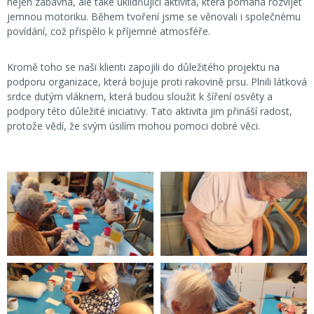
nejen zábavná, ale také uklidňující aktivita, která pomáhá rozvíjet
jemnou motoriku. Během tvoření jsme se věnovali i společnému
povídání, což přispělo k příjemné atmosféře.
Kromě toho se naši klienti zapojili do důležitého projektu na
podporu organizace, která bojuje proti rakovině prsu. Plnili látková
srdce dutým vláknem, která budou sloužit k šíření osvěty a
podpory této důležité iniciativy. Tato aktivita jim přináší radost,
protože vědí, že svým úsilím mohou pomoci dobré věci.