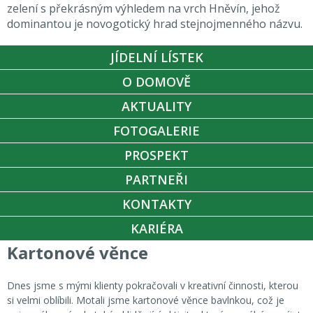
zelení s překrásným výhledem na vrch Hněvín, jehož
dominantou je novogotický hrad stejnojmenného názvu.
JÍDELNÍ LÍSTEK
O DOMOVĚ
AKTUALITY
FOTOGALERIE
PROSPEKT
PARTNEŘI
KONTAKTY
KARIÉRA
Kartonové věnce
Dnes jsme s mými klienty pokračovali v kreativní činnosti, kterou
si velmi oblíbili. Motali jsme kartonové věnce bavlnkou, což je