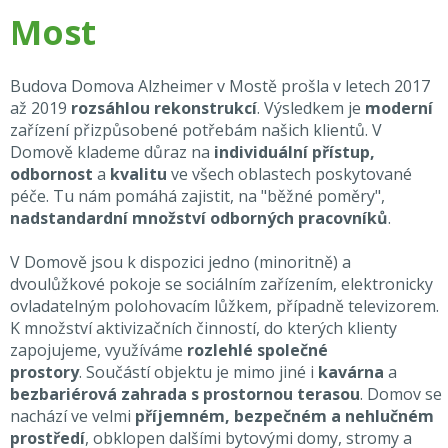
Most
Budova Domova Alzheimer v Mostě prošla v letech 2017
až 2019
rozsáhlou rekonstrukcí
. Výsledkem je
moderní
zařízení přizpůsobené potřebám našich klientů. V
Domově klademe důraz na
individuální přístup,
odbornost
a
kvalitu
ve všech oblastech poskytované
péče. Tu nám pomáhá zajistit, na "běžné poměry",
nadstandardní množství odborných pracovníků
.
V Domově jsou k dispozici jedno (minoritně) a
dvoulůžkové pokoje se sociálním zařízením, elektronicky
ovladatelným polohovacím lůžkem, případně televizorem.
K množství aktivizačních činností, do kterých klienty
zapojujeme, využíváme
rozlehlé společné
prostory
. Součástí objektu je mimo jiné i
kavárna
a
bezbariérová zahrada s prostornou terasou
. Domov se
nachází ve velmi
příjemném, bezpečném a nehlučném
prostředí
, obklopen dalšími bytovými domy, stromy a