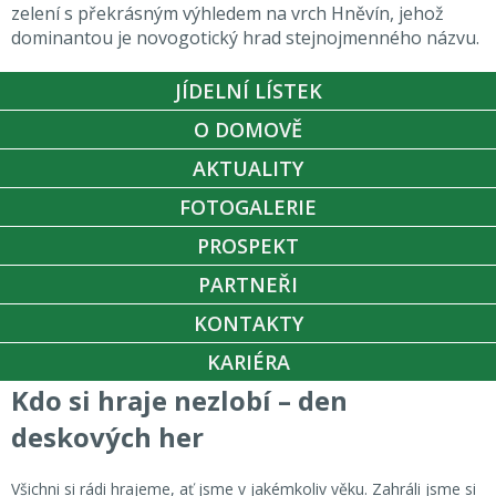
zelení s překrásným výhledem na vrch Hněvín, jehož
dominantou je novogotický hrad stejnojmenného názvu.
JÍDELNÍ LÍSTEK
O DOMOVĚ
AKTUALITY
FOTOGALERIE
PROSPEKT
PARTNEŘI
KONTAKTY
KARIÉRA
Kdo si hraje nezlobí – den
deskových her
Všichni si rádi hrajeme, ať jsme v jakémkoliv věku. Zahráli jsme si