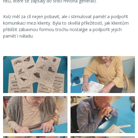
hitů, které se zapsaly do srdcí mnoha generací.
Kvíz měl za cíl nejen pobavit, ale i stimulovat paměť a podpořit
komunikaci mezi klienty. Byla to skvělá příležitostí, jak klientům
přiblížit zábavnou formou trochu nostalgie a podpořit jejich
paměť i náladu.