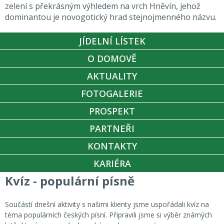
zelení s překrásným výhledem na vrch Hněvín, jehož
dominantou je novogotický hrad stejnojmenného názvu.
JÍDELNÍ LÍSTEK
O DOMOVĚ
AKTUALITY
FOTOGALERIE
PROSPEKT
PARTNEŘI
KONTAKTY
KARIÉRA
Kvíz - populární písně
Součástí dnešní aktivity s našimi klienty jsme uspořádali kvíz na
téma populárních českých písní. Připravili jsme si výběr známých