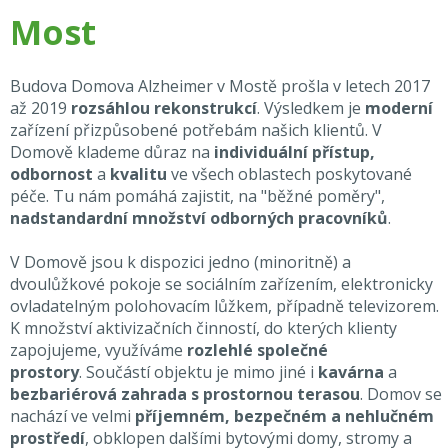
Most
Budova Domova Alzheimer v Mostě prošla v letech 2017
až 2019
rozsáhlou rekonstrukcí
. Výsledkem je
moderní
zařízení přizpůsobené potřebám našich klientů. V
Domově klademe důraz na
individuální přístup,
odbornost
a
kvalitu
ve všech oblastech poskytované
péče. Tu nám pomáhá zajistit, na "běžné poměry",
nadstandardní množství odborných pracovníků
.
V Domově jsou k dispozici jedno (minoritně) a
dvoulůžkové pokoje se sociálním zařízením, elektronicky
ovladatelným polohovacím lůžkem, případně televizorem.
K množství aktivizačních činností, do kterých klienty
zapojujeme, využíváme
rozlehlé společné
prostory
. Součástí objektu je mimo jiné i
kavárna
a
bezbariérová zahrada s prostornou terasou
. Domov se
nachází ve velmi
příjemném, bezpečném a nehlučném
prostředí
, obklopen dalšími bytovými domy, stromy a