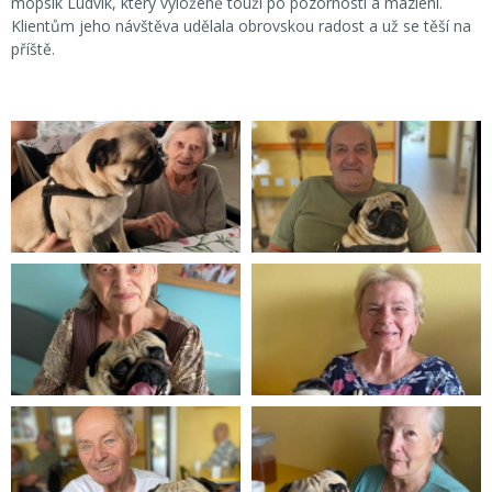
mopsík Ludvík, který vyloženě touží po pozornosti a mazlení.
Klientům jeho návštěva udělala obrovskou radost a už se těší na
příště.