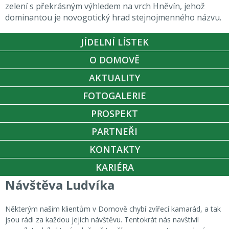
zelení s překrásným výhledem na vrch Hněvín, jehož
dominantou je novogotický hrad stejnojmenného názvu.
JÍDELNÍ LÍSTEK
O DOMOVĚ
AKTUALITY
FOTOGALERIE
PROSPEKT
PARTNEŘI
KONTAKTY
KARIÉRA
Návštěva Ludvíka
Některým našim klientům v Domově chybí zvířecí kamarád, a tak
jsou rádi za každou jejich návštěvu. Tentokrát nás navštívil