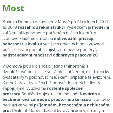
Most
Budova Domova Alzheimer v Mostě prošla v letech 2017
až 2019
rozsáhlou rekonstrukcí
. Výsledkem je
moderní
zařízení přizpůsobené potřebám našich klientů. V
Domově klademe důraz na
individuální přístup,
odbornost
a
kvalitu
ve všech oblastech poskytované
péče. Tu nám pomáhá zajistit, na "běžné poměry",
nadstandardní množství odborných pracovníků
.
V Domově jsou k dispozici jedno (minoritně) a
dvoulůžkové pokoje se sociálním zařízením, elektronicky
ovladatelným polohovacím lůžkem, případně televizorem.
K množství aktivizačních činností, do kterých klienty
zapojujeme, využíváme
rozlehlé společné
prostory
. Součástí objektu je mimo jiné i
kavárna
a
bezbariérová zahrada s prostornou terasou
. Domov se
nachází ve velmi
příjemném, bezpečném a nehlučném
prostředí
, obklopen dalšími bytovými domy, stromy a