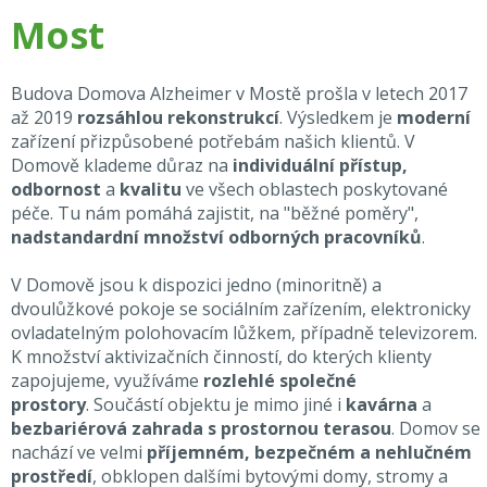
Most
Budova Domova Alzheimer v Mostě prošla v letech 2017
až 2019
rozsáhlou rekonstrukcí
. Výsledkem je
moderní
zařízení přizpůsobené potřebám našich klientů. V
Domově klademe důraz na
individuální přístup,
odbornost
a
kvalitu
ve všech oblastech poskytované
péče. Tu nám pomáhá zajistit, na "běžné poměry",
nadstandardní množství odborných pracovníků
.
V Domově jsou k dispozici jedno (minoritně) a
dvoulůžkové pokoje se sociálním zařízením, elektronicky
ovladatelným polohovacím lůžkem, případně televizorem.
K množství aktivizačních činností, do kterých klienty
zapojujeme, využíváme
rozlehlé společné
prostory
. Součástí objektu je mimo jiné i
kavárna
a
bezbariérová zahrada s prostornou terasou
. Domov se
nachází ve velmi
příjemném, bezpečném a nehlučném
prostředí
, obklopen dalšími bytovými domy, stromy a