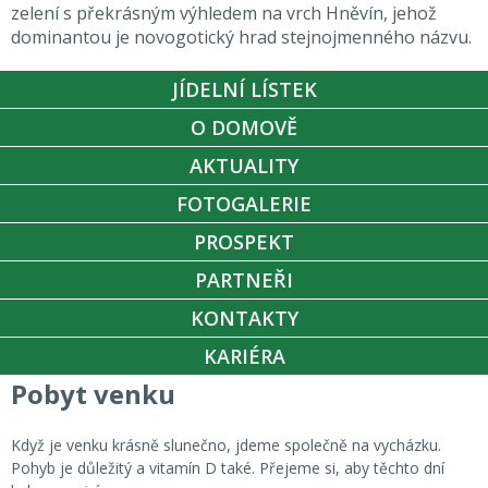
zelení s překrásným výhledem na vrch Hněvín, jehož
dominantou je novogotický hrad stejnojmenného názvu.
JÍDELNÍ LÍSTEK
O DOMOVĚ
AKTUALITY
FOTOGALERIE
PROSPEKT
PARTNEŘI
KONTAKTY
KARIÉRA
Pobyt venku
Když je venku krásně slunečno, jdeme společně na vycházku.
Pohyb je důležitý a vitamín D také. Přejeme si, aby těchto dní