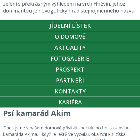
zelení s překrásným výhledem na vrch Hněvín, jehož
dominantou je novogotický hrad stejnojmenného názvu.
JÍDELNÍ LÍSTEK
O DOMOVĚ
AKTUALITY
FOTOGALERIE
PROSPEKT
PARTNEŘI
KONTAKTY
KARIÉRA
Psí kamarád Akim
Dnes jsme v našem domově přivítali speciálního hosta – psího
kamaráda Akima. I když je ještě ve výcviku, okamžitě si získal