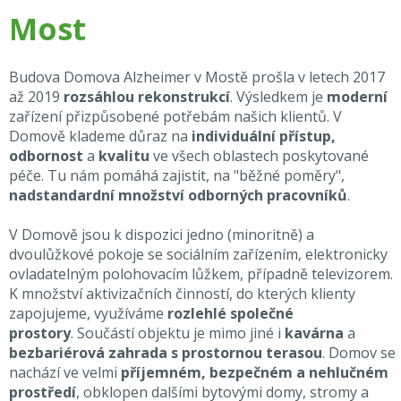
Most
Budova Domova Alzheimer v Mostě prošla v letech 2017
až 2019
rozsáhlou rekonstrukcí
. Výsledkem je
moderní
zařízení přizpůsobené potřebám našich klientů. V
Domově klademe důraz na
individuální přístup,
odbornost
a
kvalitu
ve všech oblastech poskytované
péče. Tu nám pomáhá zajistit, na "běžné poměry",
nadstandardní množství odborných pracovníků
.
V Domově jsou k dispozici jedno (minoritně) a
dvoulůžkové pokoje se sociálním zařízením, elektronicky
ovladatelným polohovacím lůžkem, případně televizorem.
K množství aktivizačních činností, do kterých klienty
zapojujeme, využíváme
rozlehlé společné
prostory
. Součástí objektu je mimo jiné i
kavárna
a
bezbariérová zahrada s prostornou terasou
. Domov se
nachází ve velmi
příjemném, bezpečném a nehlučném
prostředí
, obklopen dalšími bytovými domy, stromy a