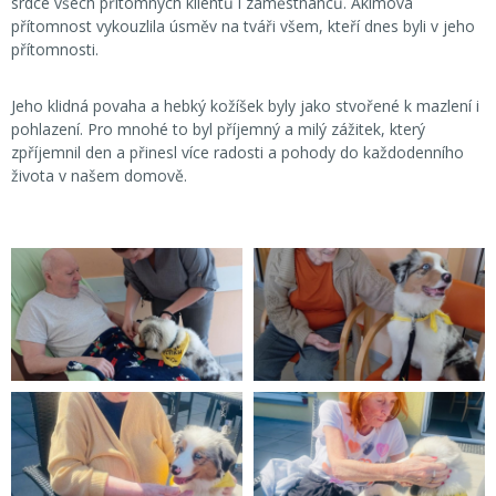
srdce všech přítomných klientů i zaměstnanců. Akimova
přítomnost vykouzlila úsměv na tváři všem, kteří dnes byli v jeho
přítomnosti.
Jeho klidná povaha a hebký kožíšek byly jako stvořené k mazlení i
pohlazení. Pro mnohé to byl příjemný a milý zážitek, který
zpříjemnil den a přinesl více radosti a pohody do každodenního
života v našem domově.