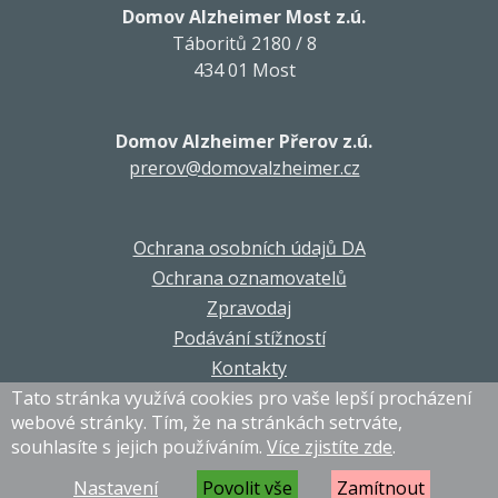
Domov Alzheimer Most z.ú.
Táboritů 2180 / 8
434 01 Most
Domov Alzheimer Přerov z.ú.
prerov@domovalzheimer.cz
Ochrana osobních údajů DA
Ochrana oznamovatelů
Zpravodaj
Podávání stížností
Kontakty
Tato stránka využívá cookies pro vaše lepší procházení
webové stránky. Tím, že na stránkách setrváte,
souhlasíte s jejich používáním.
Více zjistíte zde
.
© DA Corporation 2021-2026. Všechna práva vyhrazena.
Grafika a programování
MagicHouse s.r.o.
Nastavení
Povolit vše
Zamítnout