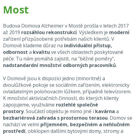
Most
Budova Domova Alzheimer v Mostě prošla v letech 2017
až 2019
rozsáhlou rekonstrukcí
. Výsledkem je
moderní
zařízení přizpůsobené potřebám našich klientů. V
Domově klademe důraz na
individuální přístup,
odbornost
a
kvalitu
ve všech oblastech poskytované
péče. Tu nám pomáhá zajistit, na "běžné poměry",
nadstandardní množství odborných pracovníků
.
V Domově jsou k dispozici jedno (minoritně) a
dvoulůžkové pokoje se sociálním zařízením, elektronicky
ovladatelným polohovacím lůžkem, případně televizorem.
K množství aktivizačních činností, do kterých klienty
zapojujeme, využíváme
rozlehlé společné
prostory
. Součástí objektu je mimo jiné i
kavárna
a
bezbariérová zahrada s prostornou terasou
. Domov se
nachází ve velmi
příjemném, bezpečném a nehlučném
prostředí
, obklopen dalšími bytovými domy, stromy a