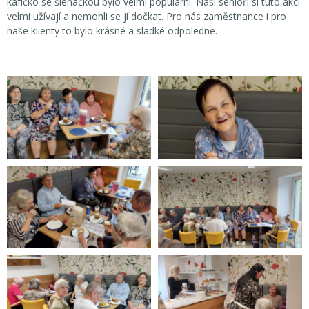
kafíčko se šlehačkou bylo velmi populární. Naši senioři si tuto akci
velmi užívají a nemohli se jí dočkat. Pro nás zaměstnance i pro
naše klienty to bylo krásné a sladké odpoledne.