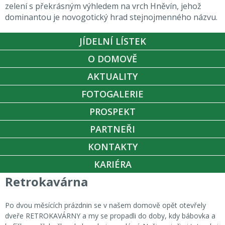
zelení s překrásným výhledem na vrch Hněvín, jehož
dominantou je novogotický hrad stejnojmenného názvu.
JÍDELNÍ LÍSTEK
O DOMOVĚ
AKTUALITY
FOTOGALERIE
PROSPEKT
PARTNEŘI
KONTAKTY
KARIÉRA
Retrokavárna
Po dvou měsících prázdnin se v našem domově opět otevřely
dveře RETROKAVÁRNY a my se propadli do doby, kdy bábovka a