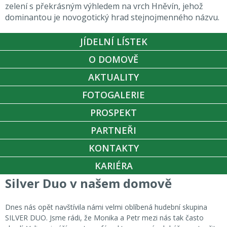
zelení s překrásným výhledem na vrch Hněvín, jehož
dominantou je novogotický hrad stejnojmenného názvu.
JÍDELNÍ LÍSTEK
O DOMOVĚ
AKTUALITY
FOTOGALERIE
PROSPEKT
PARTNEŘI
KONTAKTY
KARIÉRA
Silver Duo v našem domově
Dnes nás opět navštívila námi velmi oblíbená hudební skupina
SILVER DUO. Jsme rádi, že Monika a Petr mezi nás tak často