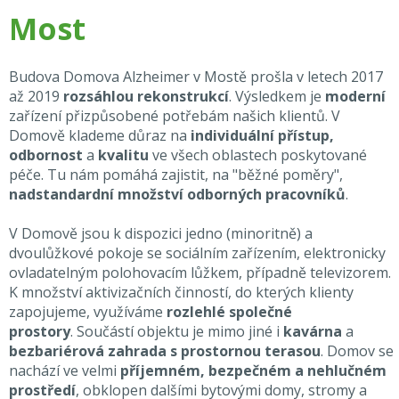
Most
Budova Domova Alzheimer v Mostě prošla v letech 2017
až 2019
rozsáhlou rekonstrukcí
. Výsledkem je
moderní
zařízení přizpůsobené potřebám našich klientů. V
Domově klademe důraz na
individuální přístup,
odbornost
a
kvalitu
ve všech oblastech poskytované
péče. Tu nám pomáhá zajistit, na "běžné poměry",
nadstandardní množství odborných pracovníků
.
V Domově jsou k dispozici jedno (minoritně) a
dvoulůžkové pokoje se sociálním zařízením, elektronicky
ovladatelným polohovacím lůžkem, případně televizorem.
K množství aktivizačních činností, do kterých klienty
zapojujeme, využíváme
rozlehlé společné
prostory
. Součástí objektu je mimo jiné i
kavárna
a
bezbariérová zahrada s prostornou terasou
. Domov se
nachází ve velmi
příjemném, bezpečném a nehlučném
prostředí
, obklopen dalšími bytovými domy, stromy a