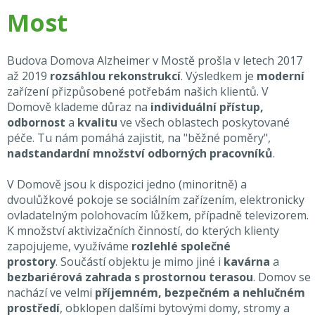
Most
Budova Domova Alzheimer v Mostě prošla v letech 2017
až 2019
rozsáhlou rekonstrukcí
. Výsledkem je
moderní
zařízení přizpůsobené potřebám našich klientů. V
Domově klademe důraz na
individuální přístup,
odbornost
a
kvalitu
ve všech oblastech poskytované
péče. Tu nám pomáhá zajistit, na "běžné poměry",
nadstandardní množství odborných pracovníků
.
V Domově jsou k dispozici jedno (minoritně) a
dvoulůžkové pokoje se sociálním zařízením, elektronicky
ovladatelným polohovacím lůžkem, případně televizorem.
K množství aktivizačních činností, do kterých klienty
zapojujeme, využíváme
rozlehlé společné
prostory
. Součástí objektu je mimo jiné i
kavárna
a
bezbariérová zahrada s prostornou terasou
. Domov se
nachází ve velmi
příjemném, bezpečném a nehlučném
prostředí
, obklopen dalšími bytovými domy, stromy a