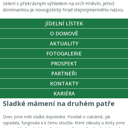
zelení s překrásným výhledem na vrch Hněvín, jehož
dominantou je novogotický hrad stejnojmenného názvu.
JÍDELNÍ LÍSTEK
O DOMOVĚ
AKTUALITY
FOTOGALERIE
PROSPEKT
PARTNEŘI
KONTAKTY
KARIÉRA
Sladké mámení na druhém patře
Dnes jsme měli sladké dopoledne. Povídali o cukrárně, jak
vypadala, fungovala a k čemu sloužila. Které zákusky a dorty jsme