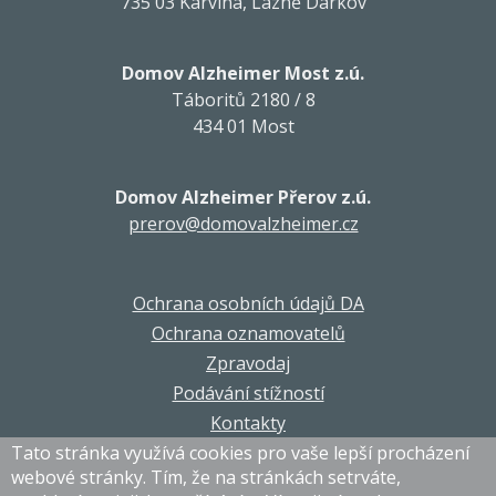
735 03 Karviná, Lázně Darkov
Domov Alzheimer Most z.ú.
Táboritů 2180 / 8
434 01 Most
Domov Alzheimer Přerov z.ú.
prerov@domovalzheimer.cz
Ochrana osobních údajů DA
Ochrana oznamovatelů
Zpravodaj
Podávání stížností
Kontakty
Tato stránka využívá cookies pro vaše lepší procházení
webové stránky. Tím, že na stránkách setrváte,