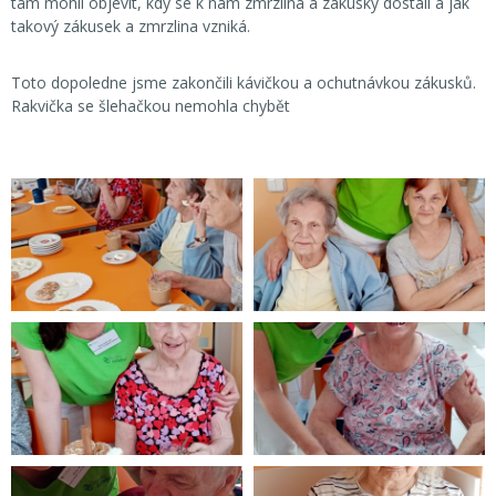
tam mohli objevit, kdy se k nám zmrzlina a zákusky dostali a jak
takový zákusek a zmrzlina vzniká.
Toto dopoledne jsme zakončili kávičkou a ochutnávkou zákusků.
Rakvička se šlehačkou nemohla chybět