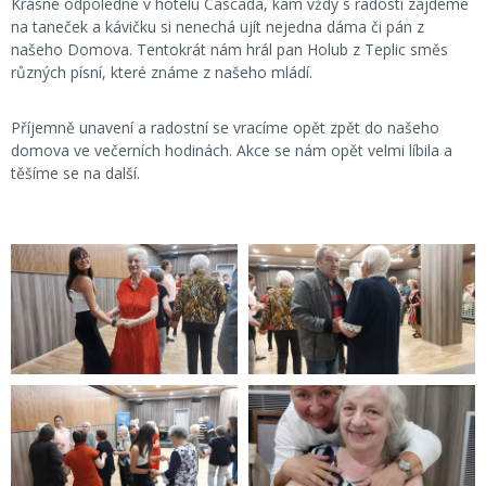
Krásné odpoledne v hotelu Cascada, kam vždy s radostí zajdeme
na taneček a kávičku si nenechá ujít nejedna dáma či pán z
našeho Domova. Tentokrát nám hrál pan Holub z Teplic směs
různých písní, které známe z našeho mládí.
Příjemně unavení a radostní se vracíme opět zpět do našeho
domova ve večerních hodinách. Akce se nám opět velmi líbila a
těšíme se na další.