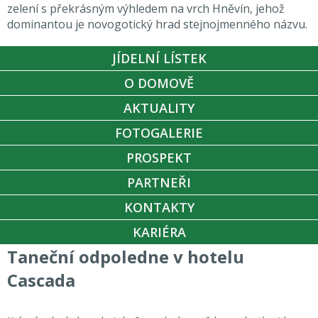
zelení s překrásným výhledem na vrch Hněvín, jehož
dominantou je novogotický hrad stejnojmenného názvu.
JÍDELNÍ LÍSTEK
O DOMOVĚ
AKTUALITY
FOTOGALERIE
PROSPEKT
PARTNEŘI
KONTAKTY
KARIÉRA
Taneční odpoledne v hotelu
Cascada