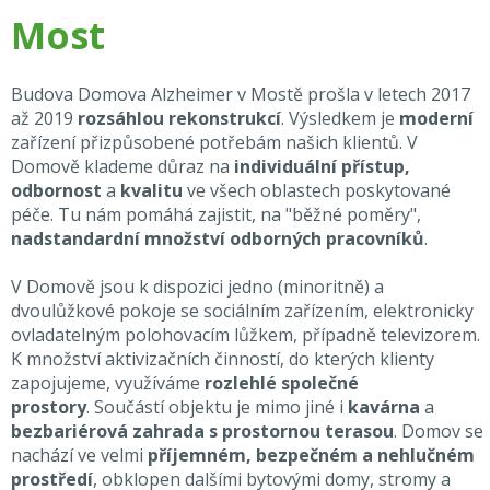
Most
Budova Domova Alzheimer v Mostě prošla v letech 2017
až 2019
rozsáhlou rekonstrukcí
. Výsledkem je
moderní
zařízení přizpůsobené potřebám našich klientů. V
Domově klademe důraz na
individuální přístup,
odbornost
a
kvalitu
ve všech oblastech poskytované
péče. Tu nám pomáhá zajistit, na "běžné poměry",
nadstandardní množství odborných pracovníků
.
V Domově jsou k dispozici jedno (minoritně) a
dvoulůžkové pokoje se sociálním zařízením, elektronicky
ovladatelným polohovacím lůžkem, případně televizorem.
K množství aktivizačních činností, do kterých klienty
zapojujeme, využíváme
rozlehlé společné
prostory
. Součástí objektu je mimo jiné i
kavárna
a
bezbariérová zahrada s prostornou terasou
. Domov se
nachází ve velmi
příjemném, bezpečném a nehlučném
prostředí
, obklopen dalšími bytovými domy, stromy a