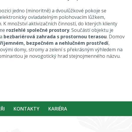
ozici jedno (minoritně) a dvoulůžkové pokoje se
 elektronicky ovladatelným polohovacím lůžkem,
 K množství aktivizačních činností, do kterých klienty
áme
rozlehlé společné prostory
. Součástí objektu je
a
bezbariérová zahrada s prostornou terasou
. Domov
říjemném, bezpečném a nehlučném prostředí
,
tovými domy, stromy a zelení s překrásným výhledem na
dominantou je novogotický hrad stejnojmenného názvu.
ŘI
KONTAKTY
KARIÉRA