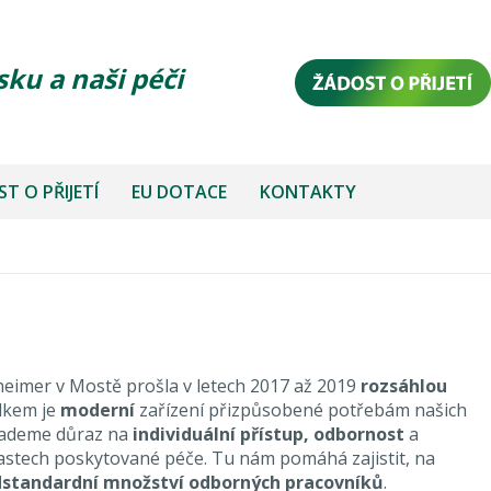
sku a naši péči
T O PŘIJETÍ
EU DOTACE
KONTAKTY
imer v Mostě prošla v letech 2017 až 2019
rozsáhlou
edkem je
moderní
zařízení přizpůsobené potřebám našich
lademe důraz na
individuální přístup, odbornost
a
astech poskytované péče. Tu nám pomáhá zajistit, na
standardní množství odborných pracovníků
.