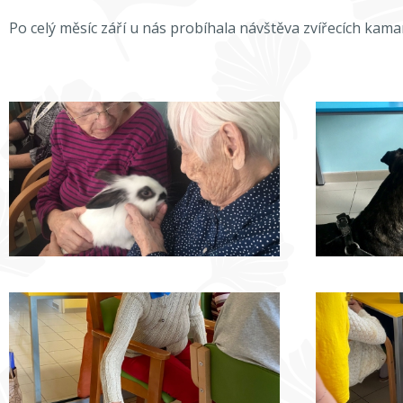
Po celý měsíc září u nás probíhala návštěva zvířecích kamará