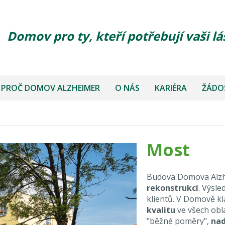
Domov pro ty, kteří potřebují vaši lá
PROČ DOMOV ALZHEIMER
O NÁS
KARIÉRA
ŽÁDOS
Most
Budova Domova Alzhe
rekonstrukcí
. Výsl
klientů. V Domově k
kvalitu
ve všech obl
"běžné poměry",
nad