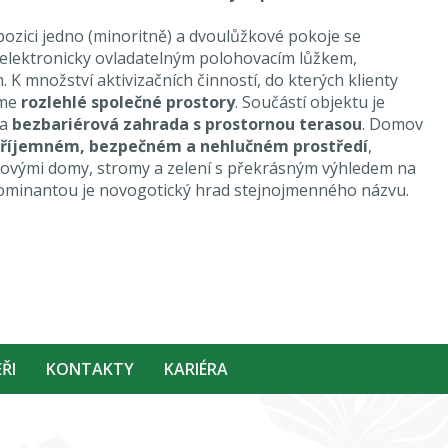
ozici jedno (minoritně) a dvoulůžkové pokoje se
 elektronicky ovladatelným polohovacím lůžkem,
 K množství aktivizačních činností, do kterých klienty
áme
rozlehlé společné prostory
. Součástí objektu je
a
bezbariérová zahrada s prostornou terasou
. Domov
říjemném, bezpečném a nehlučném prostředí
,
tovými domy, stromy a zelení s překrásným výhledem na
dominantou je novogotický hrad stejnojmenného názvu.
ŘI
KONTAKTY
KARIÉRA