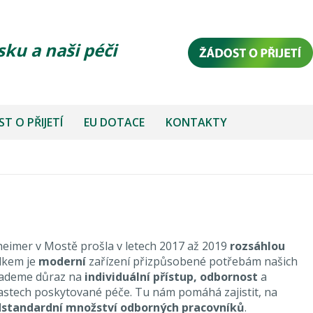
sku a naši péči
T O PŘIJETÍ
EU DOTACE
KONTAKTY
imer v Mostě prošla v letech 2017 až 2019
rozsáhlou
edkem je
moderní
zařízení přizpůsobené potřebám našich
lademe důraz na
individuální přístup, odbornost
a
astech poskytované péče. Tu nám pomáhá zajistit, na
standardní množství odborných pracovníků
.