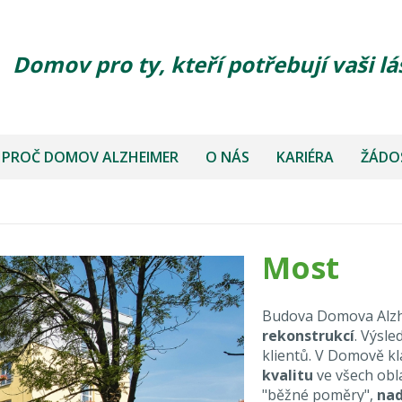
Domov pro ty, kteří potřebují vaši lá
PROČ DOMOV ALZHEIMER
O NÁS
KARIÉRA
ŽÁDOS
Most
Budova Domova Alzhe
rekonstrukcí
. Výsl
klientů. V Domově k
kvalitu
ve všech obl
"běžné poměry",
nad