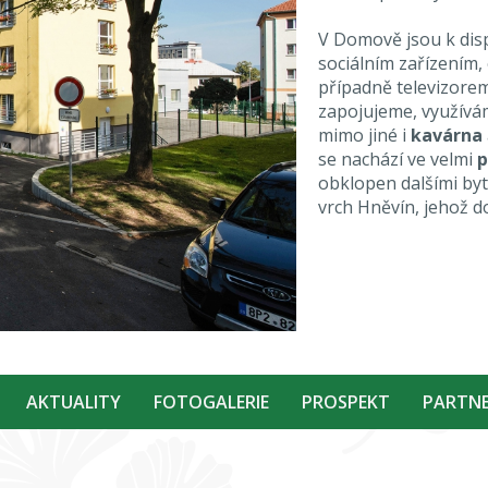
V Domově jsou k disp
sociálním zařízením,
případně televizorem.
zapojujeme, využív
mimo jiné i
kavárna
se nachází ve velmi
p
obklopen dalšími by
vrch Hněvín, jehož 
AKTUALITY
FOTOGALERIE
PROSPEKT
PARTNE