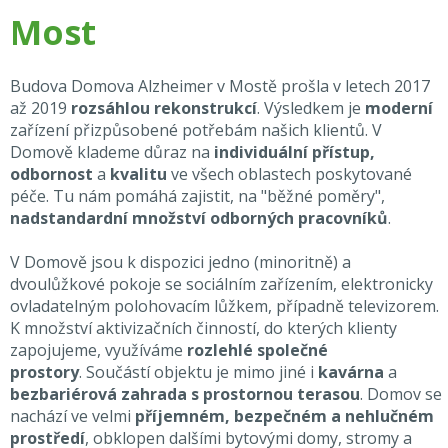
Most
Budova Domova Alzheimer v Mostě prošla v letech 2017
až 2019
rozsáhlou rekonstrukcí
. Výsledkem je
moderní
zařízení přizpůsobené potřebám našich klientů. V
Domově klademe důraz na
individuální přístup,
odbornost
a
kvalitu
ve všech oblastech poskytované
péče. Tu nám pomáhá zajistit, na "běžné poměry",
nadstandardní množství odborných pracovníků
.
V Domově jsou k dispozici jedno (minoritně) a
dvoulůžkové pokoje se sociálním zařízením, elektronicky
ovladatelným polohovacím lůžkem, případně televizorem.
K množství aktivizačních činností, do kterých klienty
zapojujeme, využíváme
rozlehlé společné
prostory
. Součástí objektu je mimo jiné i
kavárna
a
bezbariérová zahrada s prostornou terasou
. Domov se
nachází ve velmi
příjemném, bezpečném a nehlučném
prostředí
, obklopen dalšími bytovými domy, stromy a