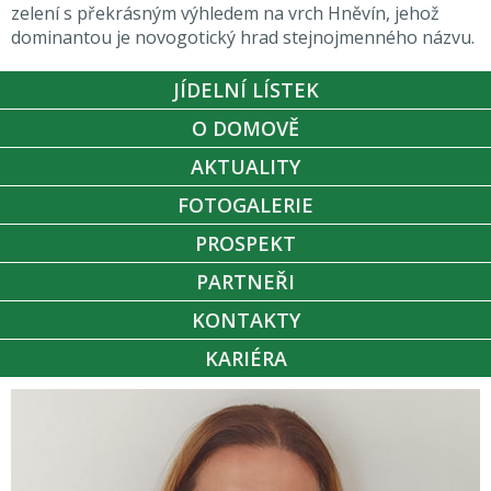
zelení s překrásným výhledem na vrch Hněvín, jehož
dominantou je novogotický hrad stejnojmenného názvu.
JÍDELNÍ LÍSTEK
O DOMOVĚ
AKTUALITY
FOTOGALERIE
PROSPEKT
PARTNEŘI
KONTAKTY
KARIÉRA